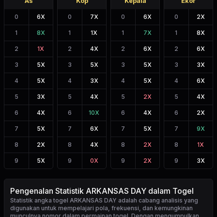
As
Kop
Kepala
Ekor
0
6
X
0
7
X
0
6
X
0
2
X
1
8
X
1
1
X
1
7
X
1
8
X
2
1
X
2
4
X
2
6
X
2
6
X
3
5
X
3
5
X
3
5
X
3
3
X
4
5
X
4
3
X
4
5
X
4
6
X
5
3
X
5
4
X
5
2
X
5
4
X
6
4
X
6
10
X
6
4
X
6
2
X
7
5
X
7
6
X
7
5
X
7
9
X
8
2
X
8
4
X
8
2
X
8
1
X
9
5
X
9
0
X
9
2
X
9
3
X
Pengenalan Statistik ARKANSAS DAY dalam Togel
Statistik angka togel ARKANSAS DAY
adalah cabang analisis yang
digunakan untuk mempelajari pola, frekuensi, dan kemungkinan
munculnya nomor dalam permainan togel. Dengan mengumpulkan