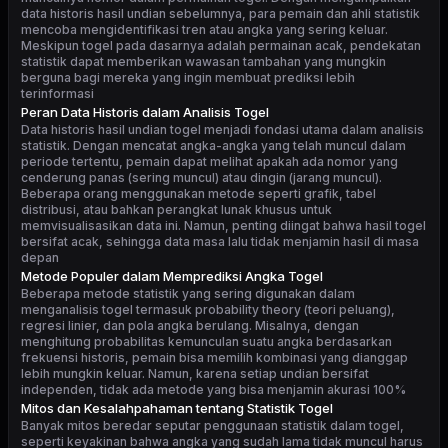
data historis hasil undian sebelumnya, para pemain dan ahli statistik
mencoba mengidentifikasi tren atau angka yang sering keluar.
Meskipun togel pada dasarnya adalah permainan acak, pendekatan
statistik dapat memberikan wawasan tambahan yang mungkin
berguna bagi mereka yang ingin membuat prediksi lebih
terinformasi
Peran Data Historis dalam Analisis Togel
Data historis hasil undian togel menjadi fondasi utama dalam analisis
statistik. Dengan mencatat angka-angka yang telah muncul dalam
periode tertentu, pemain dapat melihat apakah ada nomor yang
cenderung panas (sering muncul) atau dingin (jarang muncul).
Beberapa orang menggunakan metode seperti grafik, tabel
distribusi, atau bahkan perangkat lunak khusus untuk
memvisualisasikan data ini. Namun, penting diingat bahwa hasil togel
bersifat acak, sehingga data masa lalu tidak menjamin hasil di masa
depan
Metode Populer dalam Memprediksi Angka Togel
Beberapa metode statistik yang sering digunakan dalam
menganalisis togel termasuk probability theory (teori peluang),
regresi linier, dan pola angka berulang. Misalnya, dengan
menghitung probabilitas kemunculan suatu angka berdasarkan
frekuensi historis, pemain bisa memilih kombinasi yang dianggap
lebih mungkin keluar. Namun, karena setiap undian bersifat
independen, tidak ada metode yang bisa menjamin akurasi 100%
Mitos dan Kesalahpahaman tentang Statistik Togel
Banyak mitos beredar seputar penggunaan statistik dalam togel,
seperti keyakinan bahwa angka yang sudah lama tidak muncul harus