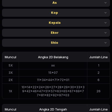
As
Kop
Kepala
Ekor
Shio
Muncul
Angka 2D
Belakang
Jumlah Line
5
X
xx
1
3
X
15*07
2
2
X
11*34*44*71*72*01
6
10*14*22*24*26*27*28*29*30*33*3
1
X
9*42*46*47*51*57*63*65*67*69*7
26
7*81*82*92*97*03
Muncul
Angka 2D
Tengah
Jumlah Line