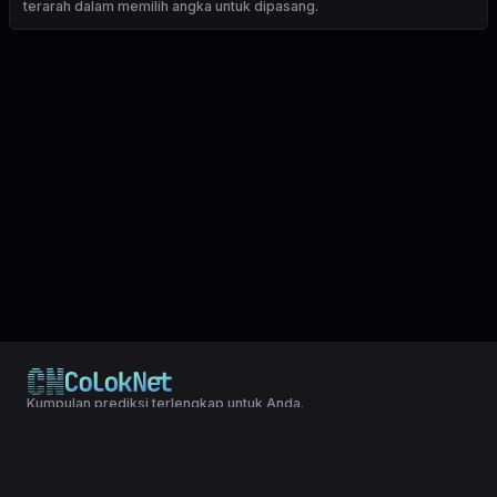
terarah dalam memilih angka untuk dipasang.
Kumpulan prediksi terlengkap untuk Anda.
© 2024 Copyright LXGroup. All rights reserved.
Terms & Conditions
|
Privacy Policy
Kumpulan data lengkap untuk mudah yang telah di simpulkan dari