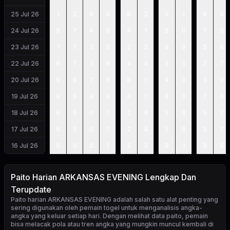
25 Jul 26
1
2
9
5
9
2
0
1
6
5
24 Jul 26
9
7
4
9
4
1
8
0
7
0
23 Jul 26
1
7
3
0
2
3
9
9
5
8
22 Jul 26
6
7
3
9
4
4
5
5
7
7
20 Jul 26
9
6
7
6
8
1
4
0
3
0
19 Jul 26
9
9
4
9
4
1
8
0
7
0
18 Jul 26
6
5
0
7
2
4
5
8
5
7
17 Jul 26
6
5
0
7
2
4
5
8
5
7
16 Jul 26
0
0
2
1
2
2
9
3
5
5
Paito Harian ARKANSAS EVENING Lengkap Dan
Terupdate
Paito harian ARKANSAS EVENING
adalah salah satu alat penting yang
sering digunakan oleh pemain togel untuk menganalisis angka-
angka yang keluar setiap hari. Dengan melihat data paito, pemain
bisa melacak pola atau tren angka yang mungkin muncul kembali di