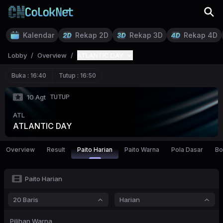
Kalendar
Rekap 2D
Rekap 3D
Rekap 4D
Lobby
/
Overview
/
ATLANTIC DAY
Buka :
16:40
Tutup :
16:50
TUTUP
10 Agt
ATL
ATLANTIC DAY
Overview
Result
Paito Harian
Paito Warna
Pola Dasar
Bo
Paito Harian
20 Baris
Harian
Pilihan Warna