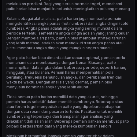
melakukan prediksi. Bagi yang serius bermain togel, memahami
paito harian bisa menjadi kunci untuk meningkatkan peluang menang
Selain sebagai alat analisis, paito harian juga membantu pemain
mengidentifikasi angka panas (hot numbers) dan angka dingin (cold
numbers). Angka panas adalah angka yang sering muncul dalam
periode tertentu, sementara angka dingin adalah yang jarang keluar.
Dengan mempelajari paito, pemain bisa membuat strategi taruhan
yang lebih matang, apakah akan mengikuti tren angka panas atau
justru memburu angka dingin yang mungkin segera muncul
Agar paito harian bisa dimanfaatkan secara optimal, pemain perlu
memahami cara membacanya dengan benar. Biasanya, paito
menampilkan data angka dalam beberapa periode, seperti harian,
mingguan, atau bulanan. Pemain harus memperhatikan pola
berulang, frekuensi kemunculan angka, dan perubahan tren dari
waktu ke waktu. Dengan analisis yang cermat, pemain bisa
menyusun kombinasi angka yang lebih akurat
Tidak semua paito harian memiliki data yang akurat, sehingga
pemain harus selektif dalam memilih sumbernya. Beberapa situs
atau forum togel menyediakan paito yang diperbarui setiap hari
dengan data resmi dari pasaran tertentu. Pastikan untuk memilih
sumber yang terpercaya dan transparan agar analisis yang
dilakukan tidak salah arah. Beberapa pemain bahkan membuat paito
pribadi berdasarkan data yang mereka kumpulkan sendiri
Meskipun bermanfaat, banyak pemain yang terjebak dalam