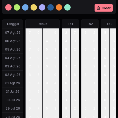
Clear
Tanggal
Result
Ts1
Ts2
Ts3
07 Agt 26
7
0
1
9
2
7
6
2
5
4
06 Agt 26
5
3
4
1
4
9
5
6
7
6
05 Agt 26
7
6
5
3
8
2
0
2
3
5
04 Agt 26
9
0
6
5
6
1
0
4
9
0
03 Agt 26
2
8
0
3
3
2
5
2
8
5
02 Agt 26
8
7
1
0
1
8
8
2
0
3
01 Agt 26
1
4
9
4
8
9
3
1
3
6
31 Jul 26
1
5
8
0
7
3
4
9
4
8
30 Jul 26
2
0
1
1
1
5
7
7
0
2
29 Jul 26
6
7
5
3
8
2
0
2
3
5
28 Jul 26
2
9
7
2
7
1
2
0
4
0