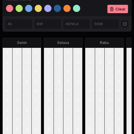
Clear
Senin
Selasa
Rabu
9
6
7
7
3
5
6
0
9
8
2
8
5
2
7
7
3
5
2
9
3
4
9
2
3
2
7
0
2
8
1
1
6
0
4
6
5
4
8
4
5
6
0
4
3
6
2
2
8
3
4
4
6
3
7
9
8
5
4
1
4
5
6
0
1
8
5
1
1
3
1
5
9
2
4
0
0
9
8
4
9
3
3
5
1
6
1
0
2
3
6
9
8
2
1
6
1
7
3
2
5
1
3
2
8
6
4
3
8
4
0
6
0
1
6
2
3