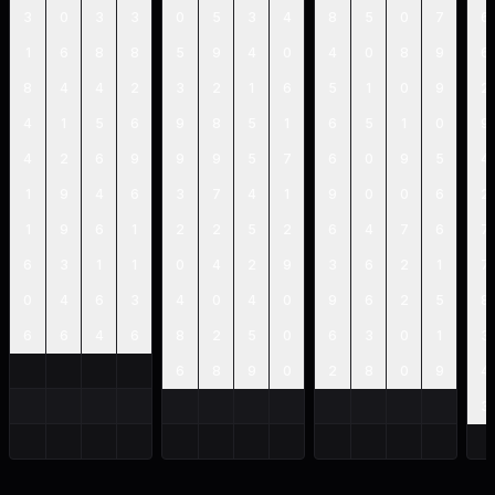
3
0
3
3
0
5
3
4
8
5
0
7
6
1
6
8
8
5
9
4
0
4
0
8
9
6
8
4
4
2
3
2
1
6
5
1
0
9
2
4
1
5
6
9
8
5
1
6
5
1
0
9
4
2
6
9
9
9
5
7
6
0
9
5
4
1
9
4
6
3
7
4
1
9
0
0
6
2
1
9
6
1
2
2
5
2
6
4
7
6
7
6
3
1
1
0
4
2
9
3
6
2
1
7
0
4
6
3
4
0
4
0
9
6
2
5
8
6
6
4
6
8
2
5
0
6
3
0
1
3
6
8
9
0
2
8
0
9
4
3