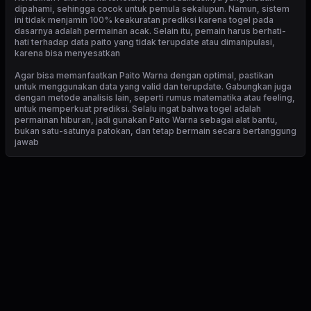
dipahami, sehingga cocok untuk pemula sekalupun. Namun, sistem
ini tidak menjamin 100% keakuratan prediksi karena togel pada
dasarnya adalah permainan acak. Selain itu, pemain harus berhati-
hati terhadap data paito yang tidak terupdate atau dimanipulasi,
karena bisa menyesatkan
Agar bisa memanfaatkan Paito Warna dengan optimal, pastikan
untuk menggunakan data yang valid dan terupdate. Gabungkan juga
dengan metode analisis lain, seperti rumus matematika atau feeling,
untuk memperkuat prediksi. Selalu ingat bahwa togel adalah
permainan hiburan, jadi gunakan Paito Warna sebagai alat bantu,
bukan satu-satunya patokan, dan tetap bermain secara bertanggung
jawab