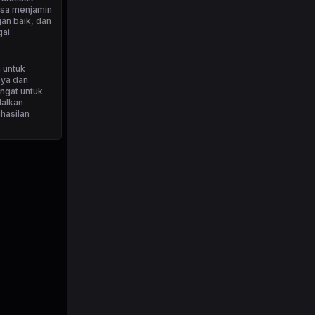
bisa menjamin
an baik, dan
gai
 untuk
aya dan
ingat untuk
dalkan
hasilan