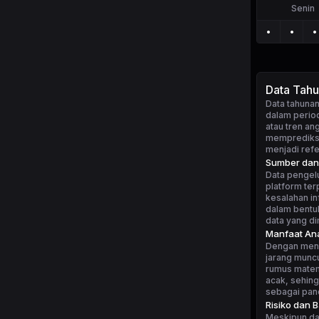
Senin
•
•
•
Data Tah
Data tahuna
dalam period
atau tren an
memprediksi 
menjadi refe
Sumber dan
Data pengelu
platform ter
kesalahan i
dalam bentu
data yang dim
Manfaat Ana
Dengan menga
jarang muncu
rumus matem
acak, sehing
sebagai pan
Risiko dan
Meskipun dat