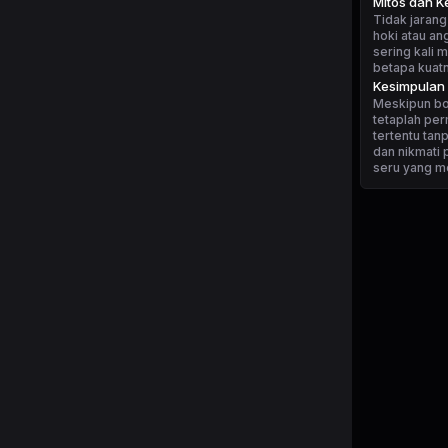
Mitos dan K
Tidak jarang
hoki atau a
sering kali 
betapa kuat
Kesimpulan
Meskipun bol
tetaplah per
tertentu tan
dan nikmati 
seru yang m