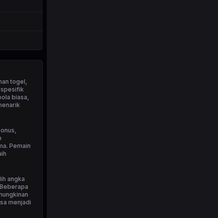
nan togel,
 spesifik
ola biasa,
menarik
bonus,
n
ma. Pemain
aih
lih angka
. Beberapa
emungkinan
isa menjadi