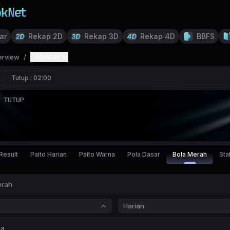
ar
Rekap 2D
Rekap 3D
Rekap 4D
BBFS
erview
/
CANADA
Tutup :
02:00
TUTUP
Result
Paito Harian
Paito Warna
Pola Dasar
Bola Merah
Stat
erah
Harian
na