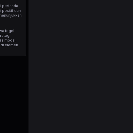
ti pertanda
positif dan
i menunjukkan
wa togel
rategi
tas modal,
adi elemen