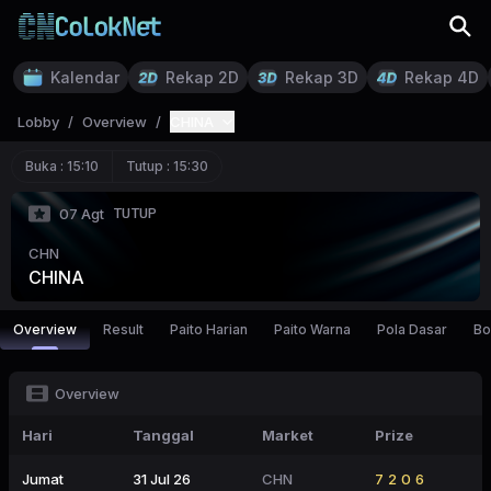
Kalendar
Rekap 2D
Rekap 3D
Rekap 4D
Lobby
/
Overview
/
CHINA
Buka :
15:10
Tutup :
15:30
TUTUP
07 Agt
CHN
CHINA
Overview
Result
Paito Harian
Paito Warna
Pola Dasar
Bo
Overview
Hari
Tanggal
Market
Prize
Jumat
31 Jul 26
CHN
7206