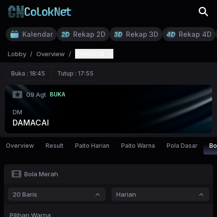
Kalendar
Rekap 2D
Rekap 3D
Rekap 4D
Lobby
/
Overview
/
DAMACAI
Buka :
18:45
Tutup :
17:55
BUKA
09 Agt
DM
DAMACAI
Overview
Result
Paito Harian
Paito Warna
Pola Dasar
Bo
Bola Merah
20 Baris
Harian
Pilihan Warna