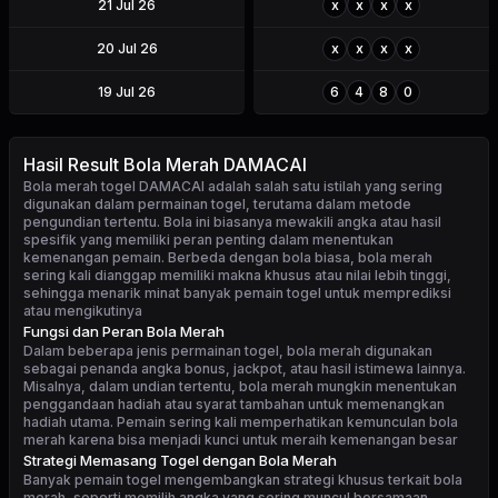
21 Jul 26
x
x
x
x
20 Jul 26
x
x
x
x
19 Jul 26
6
4
8
0
Hasil Result Bola Merah DAMACAI
Bola merah togel DAMACAI
adalah salah satu istilah yang sering
digunakan dalam permainan togel, terutama dalam metode
pengundian tertentu. Bola ini biasanya mewakili angka atau hasil
spesifik yang memiliki peran penting dalam menentukan
kemenangan pemain. Berbeda dengan bola biasa, bola merah
sering kali dianggap memiliki makna khusus atau nilai lebih tinggi,
sehingga menarik minat banyak pemain togel untuk memprediksi
atau mengikutinya
Fungsi dan Peran Bola Merah
Dalam beberapa jenis permainan togel, bola merah digunakan
sebagai penanda angka bonus, jackpot, atau hasil istimewa lainnya.
Misalnya, dalam undian tertentu, bola merah mungkin menentukan
penggandaan hadiah atau syarat tambahan untuk memenangkan
hadiah utama. Pemain sering kali memperhatikan kemunculan bola
merah karena bisa menjadi kunci untuk meraih kemenangan besar
Strategi Memasang Togel dengan Bola Merah
Banyak pemain togel mengembangkan strategi khusus terkait bola
merah, seperti memilih angka yang sering muncul bersamaan