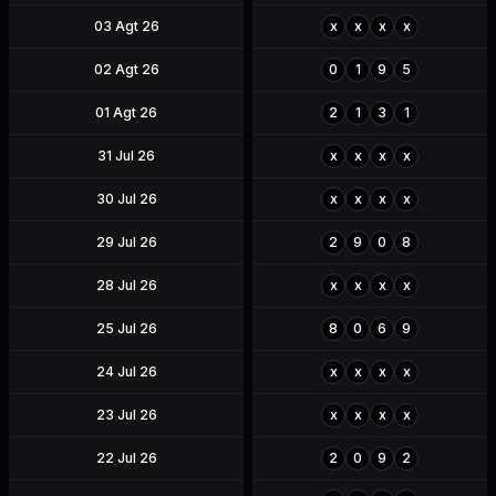
03 Agt 26
x
x
x
x
02 Agt 26
0
1
9
5
01 Agt 26
2
1
3
1
31 Jul 26
x
x
x
x
30 Jul 26
x
x
x
x
29 Jul 26
2
9
0
8
28 Jul 26
x
x
x
x
25 Jul 26
8
0
6
9
24 Jul 26
x
x
x
x
23 Jul 26
x
x
x
x
22 Jul 26
2
0
9
2