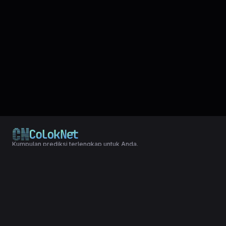
Kumpulan prediksi terlengkap untuk Anda.
© 2024 Copyright LXGroup. All rights reserved.
Terms & Conditions
|
Privacy Policy
bola merah DAMACAI dibuat dalam bentuk kombinasi dibuat untuk
mempermudah togelers dalam membandingkan pola data paito
lainnya seperti : HK , SDY dan SGP. Bola Merah sering terjadi
kesamaan pola pada kedua pasaran togel untuk memprediksi
angka jitu hari ini dari Bola Fortunes terbaru