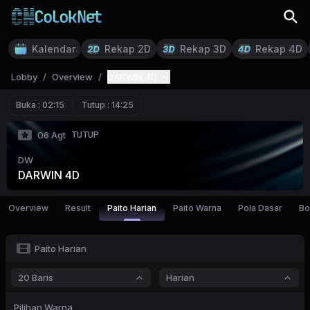
Kalendar
Rekap 2D
Rekap 3D
Rekap 4D
Lobby
/
Overview
/
DARWIN 4D
Buka :
02:15
Tutup :
14:25
TUTUP
06 Agt
DW
DARWIN 4D
Overview
Result
Paito Harian
Paito Warna
Pola Dasar
Bo
Paito Harian
20 Baris
Harian
Pilihan Warna