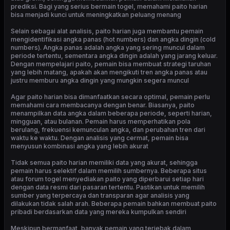
prediksi. Bagi yang serius bermain togel, memahami paito harian
bisa menjadi kunci untuk meningkatkan peluang menang
Selain sebagai alat analisis, paito harian juga membantu pemain
mengidentifikasi angka panas (hot numbers) dan angka dingin (cold
numbers). Angka panas adalah angka yang sering muncul dalam
periode tertentu, sementara angka dingin adalah yang jarang keluar.
Dengan mempelajari paito, pemain bisa membuat strategi taruhan
yang lebih matang, apakah akan mengikuti tren angka panas atau
justru memburu angka dingin yang mungkin segera muncul
Agar paito harian bisa dimanfaatkan secara optimal, pemain perlu
memahami cara membacanya dengan benar. Biasanya, paito
menampilkan data angka dalam beberapa periode, seperti harian,
mingguan, atau bulanan. Pemain harus memperhatikan pola
berulang, frekuensi kemunculan angka, dan perubahan tren dari
waktu ke waktu. Dengan analisis yang cermat, pemain bisa
menyusun kombinasi angka yang lebih akurat
Tidak semua paito harian memiliki data yang akurat, sehingga
pemain harus selektif dalam memilih sumbernya. Beberapa situs
atau forum togel menyediakan paito yang diperbarui setiap hari
dengan data resmi dari pasaran tertentu. Pastikan untuk memilih
sumber yang terpercaya dan transparan agar analisis yang
dilakukan tidak salah arah. Beberapa pemain bahkan membuat paito
pribadi berdasarkan data yang mereka kumpulkan sendiri
Meskipun bermanfaat, banyak pemain yang terjebak dalam