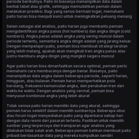
periode berikutnya. Paito ini biasanya menampilkan data dalam
bentuk tabel atau grafik, sehingga memudahkan pemain dalam
melakukan prediksi. Bagi yang serius bermain togel, memahami
paito harian bisa menjadi kunci untuk meningkatkan peluang menang
Selain sebagai alat analisis, paito harian juga membantu pemain
mengidentifikasi angka panas (hot numbers) dan angka dingin (cold
numbers). Angka panas adalah angka yang sering muncul dalam
periode tertentu, sementara angka dingin adalah yang jarang keluar.
Dengan mempelajari paito, pemain bisa membuat strategi taruhan
yang lebih matang, apakah akan mengikuti tren angka panas atau
justru memburu angka dingin yang mungkin segera muncul
Agar paito harian bisa dimanfaatkan secara optimal, pemain perlu
memahami cara membacanya dengan benar. Biasanya, paito
menampilkan data angka dalam beberapa periode, seperti harian,
mingguan, atau bulanan. Pemain harus memperhatikan pola
berulang, frekuensi kemunculan angka, dan perubahan tren dari
waktu ke waktu. Dengan analisis yang cermat, pemain bisa
menyusun kombinasi angka yang lebih akurat
Tidak semua paito harian memiliki data yang akurat, sehingga
pemain harus selektif dalam memilih sumbernya. Beberapa situs
atau forum togel menyediakan paito yang diperbarui setiap hari
dengan data resmi dari pasaran tertentu. Pastikan untuk memilih
sumber yang terpercaya dan transparan agar analisis yang
dilakukan tidak salah arah. Beberapa pemain bahkan membuat paito
pribadi berdasarkan data yang mereka kumpulkan sendiri