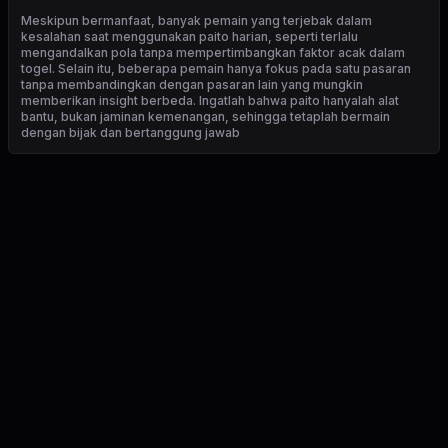
Meskipun bermanfaat, banyak pemain yang terjebak dalam
kesalahan saat menggunakan paito harian, seperti terlalu
mengandalkan pola tanpa mempertimbangkan faktor acak dalam
togel. Selain itu, beberapa pemain hanya fokus pada satu pasaran
tanpa membandingkan dengan pasaran lain yang mungkin
memberikan insight berbeda. Ingatlah bahwa paito hanyalah alat
bantu, bukan jaminan kemenangan, sehingga tetaplah bermain
dengan bijak dan bertanggung jawab