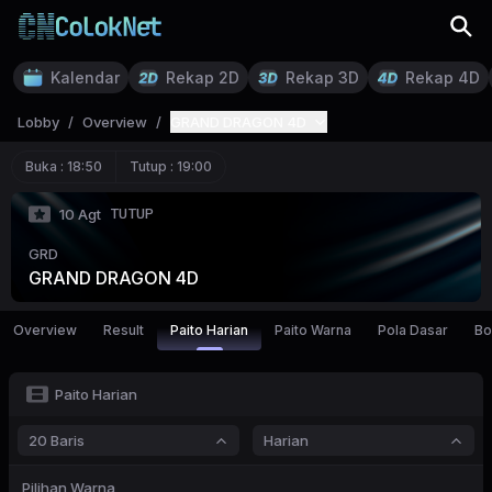
Kalendar
Rekap 2D
Rekap 3D
Rekap 4D
Lobby
/
Overview
/
GRAND DRAGON 4D
Buka :
18:50
Tutup :
19:00
TUTUP
10 Agt
GRD
GRAND DRAGON 4D
Overview
Result
Paito Harian
Paito Warna
Pola Dasar
Bo
Paito Harian
20 Baris
Harian
Pilihan Warna