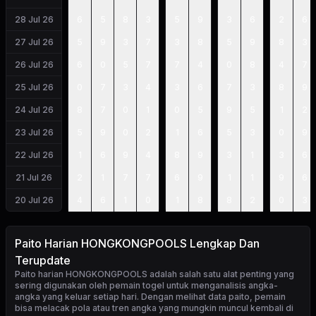
28 Jul 26
6
5
8
3
5
9
3
6
2
6
27 Jul 26
5
9
3
7
3
8
5
9
8
3
26 Jul 26
6
0
5
7
7
4
0
8
4
7
25 Jul 26
0
7
3
4
3
6
7
3
8
9
24 Jul 26
8
7
0
1
0
5
9
5
1
2
23 Jul 26
5
9
0
2
1
6
5
3
0
9
22 Jul 26
1
6
9
4
8
9
3
1
3
6
21 Jul 26
2
1
7
7
6
9
1
1
9
6
20 Jul 26
4
6
1
0
1
8
8
2
0
3
Paito Harian HONGKONGPOOLS Lengkap Dan
Terupdate
Paito harian HONGKONGPOOLS
adalah salah satu alat penting yang
sering digunakan oleh pemain togel untuk menganalisis angka-
angka yang keluar setiap hari. Dengan melihat data paito, pemain
bisa melacak pola atau tren angka yang mungkin muncul kembali di