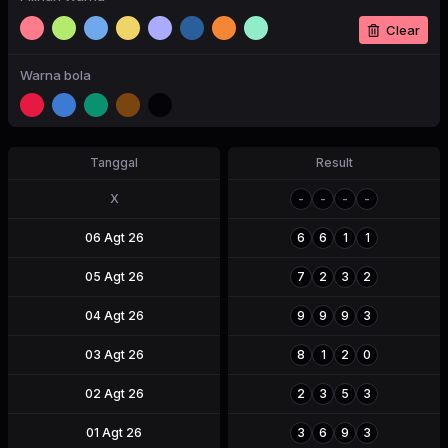
Clear
Warna bola
Tanggal
Result
X
-
-
-
-
06 Agt 26
6
6
1
1
05 Agt 26
7
2
3
2
04 Agt 26
9
9
9
3
03 Agt 26
8
1
2
0
02 Agt 26
2
3
5
3
01 Agt 26
3
6
9
3