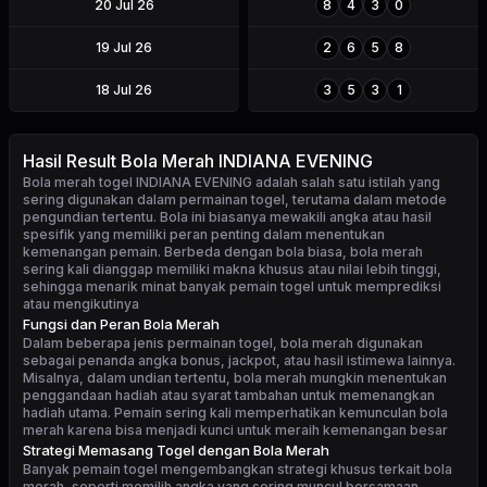
20 Jul 26
8
4
3
0
19 Jul 26
2
6
5
8
18 Jul 26
3
5
3
1
Hasil Result Bola Merah INDIANA EVENING
Bola merah togel INDIANA EVENING
adalah salah satu istilah yang
sering digunakan dalam permainan togel, terutama dalam metode
pengundian tertentu. Bola ini biasanya mewakili angka atau hasil
spesifik yang memiliki peran penting dalam menentukan
kemenangan pemain. Berbeda dengan bola biasa, bola merah
sering kali dianggap memiliki makna khusus atau nilai lebih tinggi,
sehingga menarik minat banyak pemain togel untuk memprediksi
atau mengikutinya
Fungsi dan Peran Bola Merah
Dalam beberapa jenis permainan togel, bola merah digunakan
sebagai penanda angka bonus, jackpot, atau hasil istimewa lainnya.
Misalnya, dalam undian tertentu, bola merah mungkin menentukan
penggandaan hadiah atau syarat tambahan untuk memenangkan
hadiah utama. Pemain sering kali memperhatikan kemunculan bola
merah karena bisa menjadi kunci untuk meraih kemenangan besar
Strategi Memasang Togel dengan Bola Merah
Banyak pemain togel mengembangkan strategi khusus terkait bola
merah, seperti memilih angka yang sering muncul bersamaan