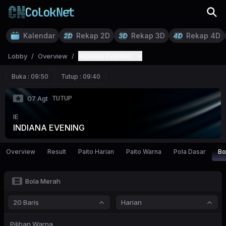
Kalendar
Rekap 2D
Rekap 3D
Rekap 4D
Lobby
/
Overview
/
INDIANA EVENING
Buka :
09:50
Tutup :
09:40
TUTUP
07 Agt
IE
INDIANA EVENING
Overview
Result
Paito Harian
Paito Warna
Pola Dasar
Bo
Bola Merah
20 Baris
Harian
Pilihan Warna