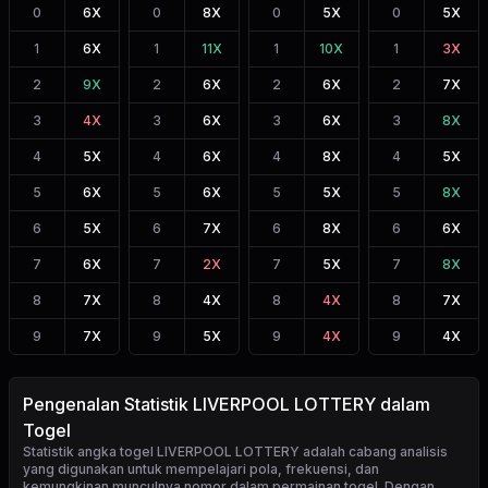
0
6
X
0
8
X
0
5
X
0
5
X
1
6
X
1
11
X
1
10
X
1
3
X
2
9
X
2
6
X
2
6
X
2
7
X
3
4
X
3
6
X
3
6
X
3
8
X
4
5
X
4
6
X
4
8
X
4
5
X
5
6
X
5
6
X
5
5
X
5
8
X
6
5
X
6
7
X
6
8
X
6
6
X
7
6
X
7
2
X
7
5
X
7
8
X
8
7
X
8
4
X
8
4
X
8
7
X
9
7
X
9
5
X
9
4
X
9
4
X
Pengenalan Statistik LIVERPOOL LOTTERY dalam
Togel
Statistik angka togel LIVERPOOL LOTTERY
adalah cabang analisis
yang digunakan untuk mempelajari pola, frekuensi, dan
kemungkinan munculnya nomor dalam permainan togel. Dengan