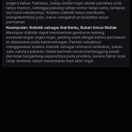
segera keluar. Faktanya, setiap undian togel adalah peristiwa acak
tanpa memori, sehingga peluang setiap nomor tetap sama, terlepas
dari hasil sebelumnya. Analisis statistik hanya membantu
mengidentifikasi pola, bukan mengubah probabilitas dasar
permainan
Kesimpulan: Statistik sebagai Alat Bantu, Bukan Solusi Mutlak
Meskipun statistik dapat memberikan gambaran tentang
kecenderungan angka togel, penting untuk diingat bahwa permainan
ini didasarkan pada keberuntungan. Pemain sebaiknya
menggunakan analisis statistik sebagai referensi tambahan, bukan
satu-satunya patokan. Selalu bermain secara bertanggung jawab
dan tidak bergantung sepenuhnya pada prediksi, karena faktor acak
tetap dominan dalam menentukan hasil akhir togel