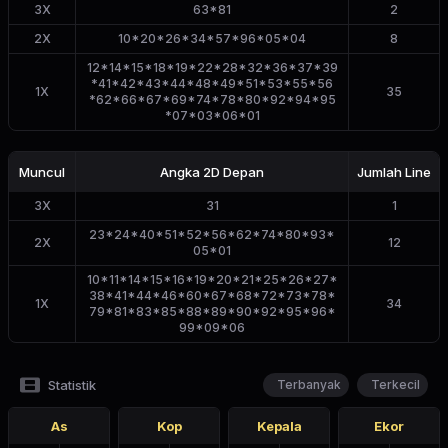
3
X
63*81
2
2
X
10*20*26*34*57*96*05*04
8
12*14*15*18*19*22*28*32*36*37*39
*41*42*43*44*48*49*51*53*55*56
1
X
35
*62*66*67*69*74*78*80*92*94*95
*07*03*06*01
Muncul
Angka 2D
Depan
Jumlah Line
3
X
31
1
23*24*40*51*52*56*62*74*80*93*
2
X
12
05*01
10*11*14*15*16*19*20*21*25*26*27*
38*41*44*46*60*67*68*72*73*78*
1
X
34
79*81*83*85*88*89*90*92*95*96*
99*09*06
Statistik
Terbanyak
Terkecil
As
Kop
Kepala
Ekor