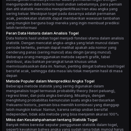
mengumpulkan data historis hasil undian sebelumnya, para pemain
dan ahli statistik mencoba mengidentifikasi tren atau angka yang
sering keluar. Meskipun togel pada dasarnya adalah permainan
acak, pendekatan statistik dapat memberikan wawasan tambahan
yang mungkin berguna bagi mereka yang ingin membuat prediksi
lebih terinformasi
Peran Data Historis dalam Analisis Togel
Data historis hasil undian togel menjadi fondasi utama dalam analisis
statistik. Dengan mencatat angka-angka yang telah muncul dalam
periode tertentu, pemain dapat melihat apakah ada nomor yang
cenderung panas (sering muncul) atau dingin (jarang muncul).
Beberapa orang menggunakan metode seperti grafik, tabel
distribusi, atau bahkan perangkat lunak khusus untuk
memvisualisasikan data ini. Namun, penting diingat bahwa hasil togel
bersifat acak, sehingga data masa lalu tidak menjamin hasil di masa
depan
Metode Populer dalam Memprediksi Angka Togel
Beberapa metode statistik yang sering digunakan dalam
menganalisis togel termasuk probability theory (teori peluang),
regresi linier, dan pola angka berulang. Misalnya, dengan
menghitung probabilitas kemunculan suatu angka berdasarkan
frekuensi historis, pemain bisa memilih kombinasi yang dianggap
lebih mungkin keluar. Namun, karena setiap undian bersifat
independen, tidak ada metode yang bisa menjamin akurasi 100%
Mitos dan Kesalahpahaman tentang Statistik Togel
Banyak mitos beredar seputar penggunaan statistik dalam togel,
seperti keyakinan bahwa angka yang sudah lama tidak muncul harus