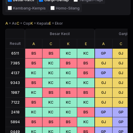
Kembang-Kempis
Homo-Silang
A
=
As
C
=
Cop
K
=
Kepala
E
=
Ekor
Besar Kecil
Ganjil 
Result
A
C
K
E
A
C
6511
BS
BS
KC
KC
GP
GJ
7385
BS
KC
BS
BS
GJ
GJ
4137
KC
KC
KC
BS
GP
GJ
9343
BS
KC
KC
KC
GJ
GJ
1987
KC
BS
BS
BS
GJ
GJ
7122
BS
KC
KC
KC
GJ
GJ
2418
KC
KC
KC
BS
GP
GP
5894
BS
BS
BS
KC
GJ
GP
0449
KC
KC
KC
BS
GP
GP