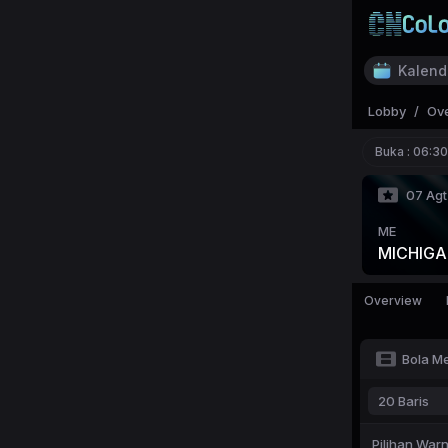
Kalend
Lobby
/
Ov
Buka :
06:30
07 Agt
ME
MICHIGA
Overview
Bola M
20 Baris
Pilihan War