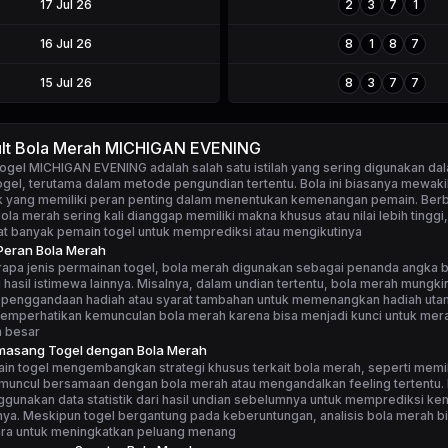
17 Jul 26
2
3
7
1
16 Jul 26
8
1
8
7
15 Jul 26
8
3
7
7
sult Bola Merah MICHIGAN EVENING
togel MICHIGAN EVENING
adalah salah satu istilah yang sering digunakan da
gel, terutama dalam metode pengundian tertentu. Bola ini biasanya mewakil
fik yang memiliki peran penting dalam menentukan kemenangan pemain. Be
bola merah sering kali dianggap memiliki makna khusus atau nilai lebih tinggi
at banyak pemain togel untuk memprediksi atau mengikutinya
Peran Bola Merah
apa jenis permainan togel, bola merah digunakan sebagai penanda angka 
u hasil istimewa lainnya. Misalnya, dalam undian tertentu, bola merah mungki
penggandaan hadiah atau syarat tambahan untuk memenangkan hadiah uta
memperhatikan kemunculan bola merah karena bisa menjadi kunci untuk mer
 besar
emasang Togel dengan Bola Merah
in togel mengembangkan strategi khusus terkait bola merah, seperti memi
 muncul bersamaan dengan bola merah atau mengandalkan feeling tertentu
gunakan data statistik dari hasil undian sebelumnya untuk memprediksi k
ya. Meskipun togel bergantung pada keberuntungan, analisis bola merah b
cara untuk meningkatkan peluang menang