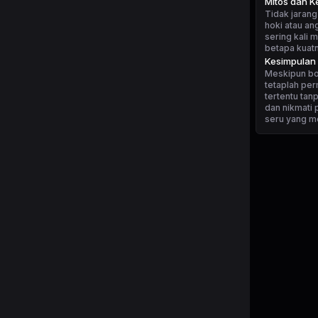
Mitos dan K
Tidak jarang
hoki atau a
sering kali 
betapa kuat
Kesimpulan
Meskipun bol
tetaplah per
tertentu tan
dan nikmati 
seru yang m