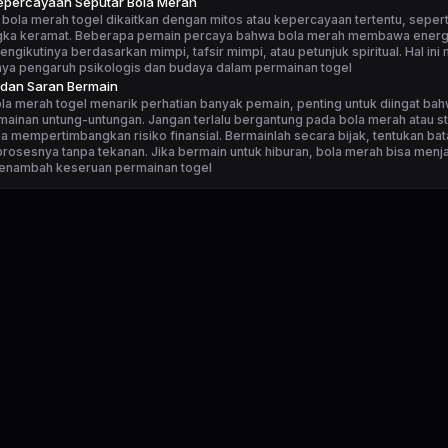
epercayaan Seputar Bola Merah
 bola merah togel dikaitkan dengan mitos atau kepercayaan tertentu, seper
ngka keramat. Beberapa pemain percaya bahwa bola merah membawa energi 
mengikutinya berdasarkan mimpi, tafsir mimpi, atau petunjuk spiritual. Hal in
nya pengaruh psikologis dan budaya dalam permainan togel
 dan Saran Bermain
a merah togel menarik perhatian banyak pemain, penting untuk diingat bah
mainan untung-untungan. Jangan terlalu bergantung pada bola merah atau st
pa mempertimbangkan risiko finansial. Bermainlah secara bijak, tentukan ba
prosesnya tanpa tekanan. Jika bermain untuk hiburan, bola merah bisa menj
enambah keseruan permainan togel