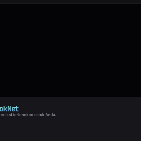
ediksi terlengkap untuk Anda.
right LXGroup. All rights reserved.
ditions
|
Privacy Policy
a dasar togel yang biasanya di pakai oleh para master angka jitu untuk predi