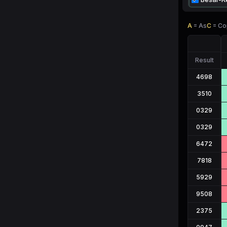
A
=
As
C
=
Co
Result
4698
3510
0329
0329
6472
7818
5929
9508
2375