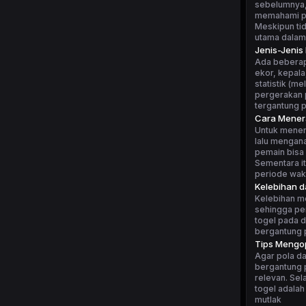
sebelumnya, 
memahami po
Meskipun tid
utama dalam
Jenis-Jenis
Ada beberapa
ekor, kepala
statistik (m
pergerakan p
tergantung 
Cara Mener
Untuk mener
lalu mengan
pemain bisa 
Sementara i
periode wakt
Kelebihan 
Kelebihan m
sehingga pe
togel pada d
bergantung p
Tips Mengop
Agar pola da
bergantung p
relevan. Sel
togel adalah
mutlak