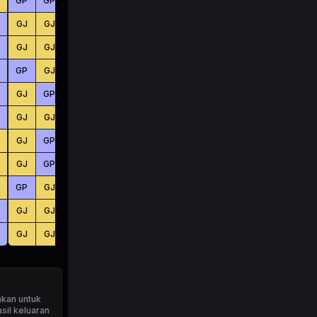
GP
GP
GP
KC
KC
KC
GJ
GJ
GP
KC
BS
KC
GJ
GJ
GJ
BS
BS
BS
GP
GJ
GP
BS
BS
KC
GJ
GP
GP
KC
KC
KC
GJ
GJ
GP
BS
BS
BS
GJ
GP
GJ
KC
BS
BS
GJ
GP
GJ
KC
BS
BS
GP
GJ
GJ
BS
BS
BS
GJ
GJ
GJ
KC
KC
BS
GJ
GJ
GP
KC
KC
KC
akan untuk
sil keluaran