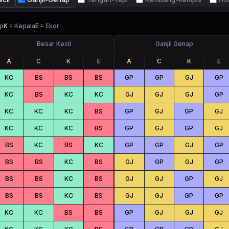
p
K
=
Kepala
E
=
Ekor
Besar Kecil
Ganjil Genap
A
C
K
E
A
C
K
E
KC
BS
BS
BS
GP
GP
GJ
GP
KC
BS
KC
KC
GJ
GJ
GJ
GP
KC
KC
KC
BS
GP
GJ
GP
GJ
KC
KC
KC
BS
GP
GJ
GP
GJ
BS
KC
BS
KC
GP
GP
GJ
GP
BS
BS
KC
BS
GJ
GP
GJ
GP
BS
BS
KC
BS
GJ
GJ
GP
GJ
BS
BS
KC
BS
GJ
GJ
GP
GP
KC
KC
BS
BS
GP
GJ
GJ
GJ