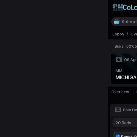
Kalend
Lobby
/
Ov
Buka :
00:05
08 Agt
MM
MICHIGA
Overview
Pola D
20 Baris
Besar-Ke