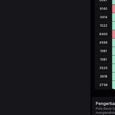
0047
9140
3414
1522
6400
4596
1081
1081
3525
3918
3738
Pengerti
Pola dasar 
menganalisis