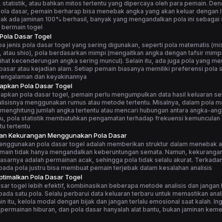
statistik, atau bahkan mitos tertentu yang dipercaya oleh para pemain. De
la dasar, pemain berharap bisa menebak angka yang akan keluar dengan le
ak ada jaminan 100% berhasil, banyak yang mengandalkan pola ini sebagai 
 bermain togel
 Pola Dasar Togel
 jenis pola dasar togel yang sering digunakan, seperti pola matematis (m
, atau shio), pola berdasarkan mimpi (mengaitkan angka dengan tafsir mimpi
elihat kecenderungan angka sering muncul). Selain itu, ada juga pola yang me
asar atau kejadian alam. Setiap pemain biasanya memiliki preferensi pola s
pengalaman dan keyakinannya
apkan Pola Dasar Togel
apkan pola dasar togel, pemain perlu mengumpulkan data hasil keluaran s
alisisnya menggunakan rumus atau metode tertentu. Misalnya, dalam pola m
menghitung jumlah angka tertentu atau mencari hubungan antara angka-ang
tu, pola statistik membutuhkan pengamatan terhadap frekuensi kemunculan
u tertentu
dan Kekurangan Menggunakan Pola Dasar
enggunakan pola dasar togel adalah memberikan struktur dalam menebak 
main tidak hanya mengandalkan keberuntungan semata. Namun, kekuranga
asarnya adalah permainan acak, sehingga pola tidak selalu akurat. Terkadang
ada pola justru bisa membuat pemain terjebak dalam kesalahan analisis
timalkan Pola Dasar Togel
sar togel lebih efektif, kombinasikan beberapa metode analisis dan jangan
ada satu pola. Selalu perbarui data keluaran terbaru untuk memastikan anali
ain itu, kelola modal dengan bijak dan jangan terlalu emosional saat kalah. I
 permainan hiburan, dan pola dasar hanyalah alat bantu, bukan jaminan ke