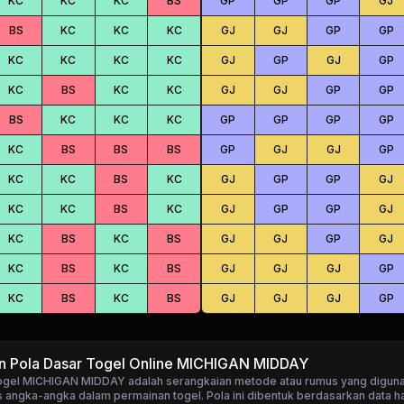
KC
KC
KC
BS
GP
GP
GP
GJ
BS
KC
KC
KC
GJ
GJ
GP
GP
KC
KC
KC
KC
GJ
GP
GJ
GP
KC
BS
KC
KC
GJ
GJ
GP
GP
BS
KC
KC
KC
GP
GP
GP
GP
KC
BS
BS
BS
GP
GJ
GJ
GP
KC
KC
BS
KC
GJ
GP
GP
GJ
KC
KC
BS
KC
GJ
GP
GP
GJ
KC
BS
KC
BS
GJ
GJ
GP
GJ
KC
BS
KC
BS
GJ
GJ
GJ
GP
KC
BS
KC
BS
GJ
GJ
GJ
GP
an Pola Dasar Togel Online MICHIGAN MIDDAY
togel MICHIGAN MIDDAY
adalah serangkaian metode atau rumus yang digun
 angka-angka dalam permainan togel. Pola ini dibentuk berdasarkan data ha