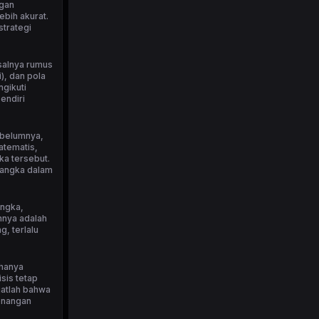
ngan
bih akurat.
strategi
isalnya rumus
), dan pola
ngikuti
endiri
ebelumnya,
atematis,
ka tersebut.
 angka dalam
angka,
nnya adalah
, terlalu
 hanya
sis tetap
ngatlah bahwa
menangan