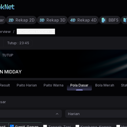
ar
Rekap 2D
Rekap 3D
Rekap 4D
BBFS
erview
/
MICHIGAN MIDDAY
Tutup :
23:45
TUTUP
N MIDDAY
Result
Paito Harian
Paito Warna
Pola Dasar
Bola Merah
Stat
asar
Harian
cil
Ganjil-Genap
Tengah-Tepi
Kembang-Kempis
Ho