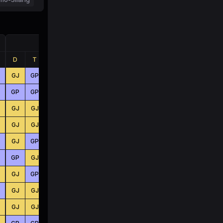
Jumlah
D
T
B
D
T
B
GJ
GP
GP
KC
BS
BS
GP
GP
GJ
BS
BS
KC
GJ
GJ
GP
KC
BS
KC
GJ
GJ
GP
KC
BS
KC
GJ
GP
GJ
KC
KC
BS
GP
GJ
GJ
BS
BS
BS
GJ
GP
GP
BS
KC
KC
GJ
GJ
GP
BS
BS
BS
GJ
GJ
GJ
BS
KC
KC