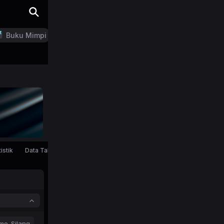
Buku Mimpi
LN Generator
istik
Data Tahunan
mo-Silang