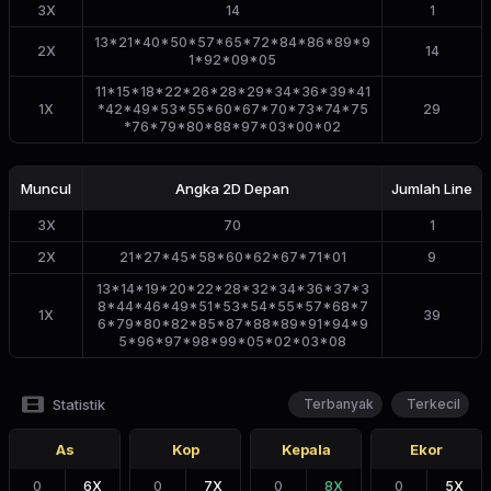
3
X
14
1
13*21*40*50*57*65*72*84*86*89*9
2
X
14
1*92*09*05
11*15*18*22*26*28*29*34*36*39*41
1
X
*42*49*53*55*60*67*70*73*74*75
29
*76*79*80*88*97*03*00*02
Muncul
Angka 2D
Depan
Jumlah Line
3
X
70
1
2
X
21*27*45*58*60*62*67*71*01
9
13*14*19*20*22*28*32*34*36*37*3
8*44*46*49*51*53*54*55*57*68*7
1
X
39
6*79*80*82*85*87*88*89*91*94*9
5*96*97*98*99*05*02*03*08
Statistik
Terbanyak
Terkecil
As
Kop
Kepala
Ekor
0
6
X
0
7
X
0
8
X
0
5
X