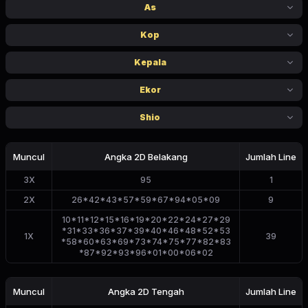
As
Kop
Kepala
Ekor
Shio
Muncul
Angka 2D
Belakang
Jumlah Line
3
X
95
1
2
X
26*42*43*57*59*67*94*05*09
9
10*11*12*15*16*19*20*22*24*27*29
*31*33*36*37*39*40*46*48*52*53
1
X
39
*58*60*63*69*73*74*75*77*82*83
*87*92*93*96*01*00*06*02
Muncul
Angka 2D
Tengah
Jumlah Line