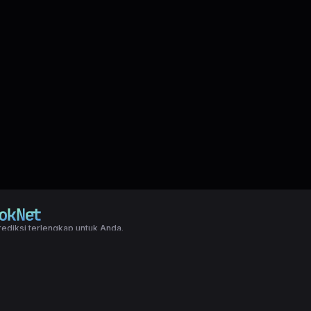
ediksi terlengkap untuk Anda.
right LXGroup. All rights reserved.
ditions
|
Privacy Policy
ta lengkap untuk mudah yang telah di simpulkan dari result togel SYDNEYP
o dll