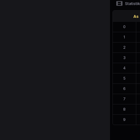
Statistik
As
0
1
2
3
4
5
6
7
8
9