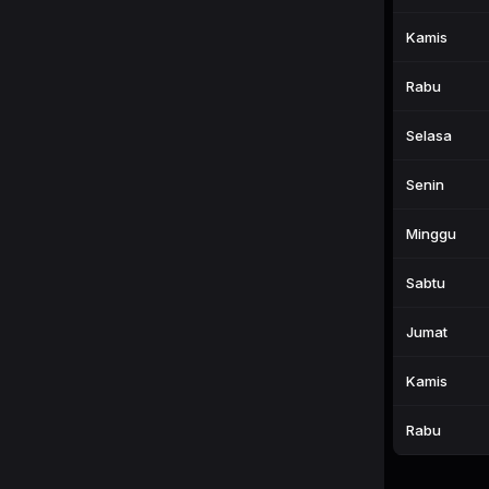
Kamis
Rabu
Selasa
Senin
Minggu
Sabtu
Jumat
Kamis
Rabu