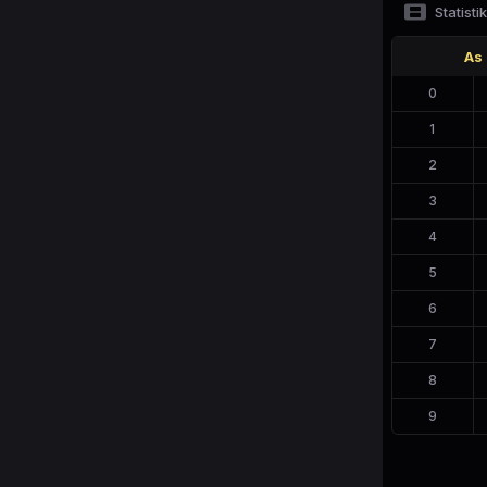
Statistik
As
0
1
2
3
4
5
6
7
8
9