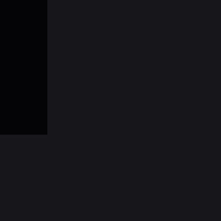
CAU 19:00