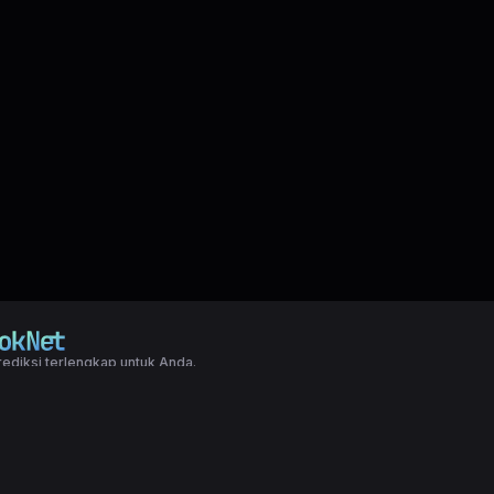
ediksi terlengkap untuk Anda.
right LXGroup. All rights reserved.
ditions
|
Privacy Policy
ta lengkap untuk mudah yang telah di simpulkan dari result togel TOTOMA
, shio dll