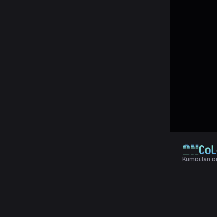
Kumpulan pr
© 2024 Copy
Terms & Con
Kumpulan da
WIB, statistik