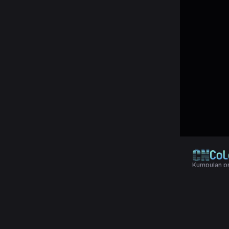
Kumpulan pr
© 2024 Copy
Terms & Con
Data ini sa
sampai 4 le
ATLANTIC MO
menganalisa 