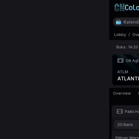
Kalend
Lobby
/
Ov
Buka :
14:20
08 Agt
ATLM
ATLANT
Overview
Paito H
20 Baris
Pilihan War