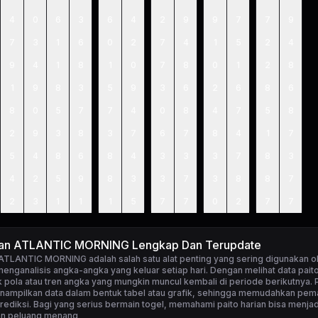
4
0
6
3
6
4
2
9
9
7
7
9
7
3
1
6
0
2
7
4
1
5
2
4
9
4
1
8
1
0
7
8
0
1
2
8
1
9
8
3
5
9
3
6
2
6
8
6
8
0
5
7
7
4
0
8
4
7
5
8
2
9
3
8
3
7
6
7
8
4
1
7
5
4
8
6
8
4
3
3
3
7
8
3
4
2
5
9
8
3
3
7
3
8
8
7
2
3
1
1
1
5
7
7
0
2
7
7
rian ATLANTIC MORNING Lengkap Dan Terupdate
n ATLANTIC MORNING
adalah salah satu alat penting yang sering digunakan 
menganalisis angka-angka yang keluar setiap hari. Dengan melihat data pait
 pola atau tren angka yang mungkin muncul kembali di periode berikutnya. Pa
nampilkan data dalam bentuk tabel atau grafik, sehingga memudahkan pem
ediksi. Bagi yang serius bermain togel, memahami paito harian bisa menjad
an peluang menang