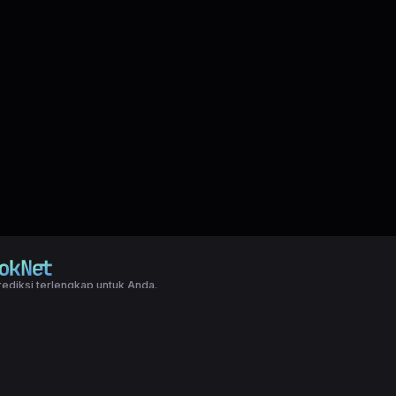
ediksi terlengkap untuk Anda.
right LXGroup. All rights reserved.
ditions
|
Privacy Policy
ngat lengkap dan juga dilengkapi dengan paito ATLANTIC MORNING dan tabel
ngkap beserta jumlahnya. Anda juga bisa memilih data berdasarkan hari kelu
RNING. Tools togel paito harian ini sangat terbaik karena bisa membantu 
angka keluaran togel secara akurat dan jitu