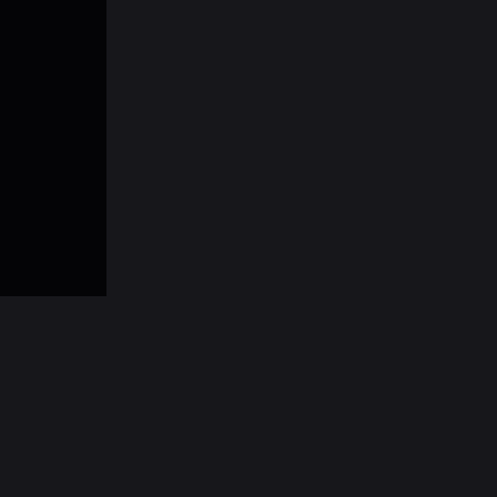
 taysen 1
aran
kamu untuk