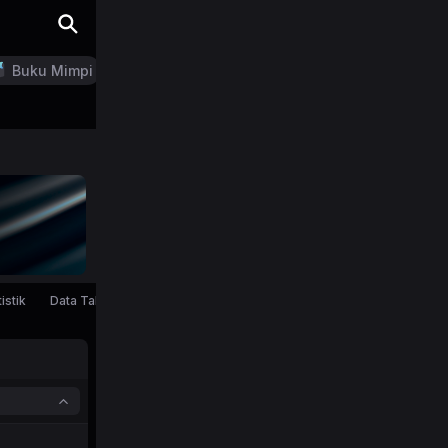
Buku Mimpi
LN Generator
istik
Data Tahunan