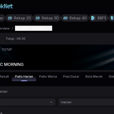
ar
Rekap 2D
Rekap 3D
Rekap 4D
BBFS
erview
/
ATLANTIC MORNING
Tutup :
06:30
TUTUP
IC MORNING
Result
Paito Harian
Paito Warna
Pola Dasar
Bola Merah
Stat
arian
Harian
na