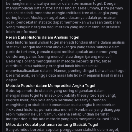
kemungkinan munculnya nomor dalam permainan togel. Dengan
mengumpulkan data historis hasil undian sebelumnya, para pemain
dan ahli statistik mencoba mengidentifikasi tren atau angka yang
sering keluar. Meskipun togel pada dasarnya adalah permainan
acak, pendekatan statistik dapat memberikan wawasan tambahan
yang mungkin berguna bagi mereka yang ingin membuat prediksi
lebih terinformasi
Peran Data Historis dalam Analisis Togel
Data historis hasil undian togel menjadi fondasi utama dalam analisis
statistik. Dengan mencatat angka-angka yang telah muncul dalam
periode tertentu, pemain dapat melihat apakah ada nomor yang
cenderung panas (sering muncul) atau dingin (jarang muncul).
Beberapa orang menggunakan metode seperti grafik, tabel
distribusi, atau bahkan perangkat lunak khusus untuk
memvisualisasikan data ini. Namun, penting diingat bahwa hasil togel
bersifat acak, sehingga data masa lalu tidak menjamin hasil di masa
depan
Metode Populer dalam Memprediksi Angka Togel
Beberapa metode statistik yang sering digunakan dalam
menganalisis togel termasuk probability theory (teori peluang),
regresi linier, dan pola angka berulang. Misalnya, dengan
menghitung probabilitas kemunculan suatu angka berdasarkan
frekuensi historis, pemain bisa memilih kombinasi yang dianggap
lebih mungkin keluar. Namun, karena setiap undian bersifat
independen, tidak ada metode yang bisa menjamin akurasi 100%
Mitos dan Kesalahpahaman tentang Statistik Togel
Banyak mitos beredar seputar penggunaan statistik dalam togel,