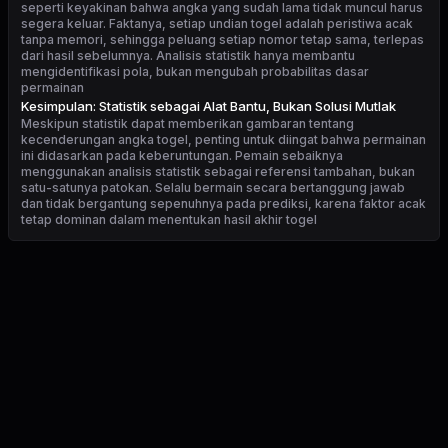
seperti keyakinan bahwa angka yang sudah lama tidak muncul harus
segera keluar. Faktanya, setiap undian togel adalah peristiwa acak
tanpa memori, sehingga peluang setiap nomor tetap sama, terlepas
dari hasil sebelumnya. Analisis statistik hanya membantu
mengidentifikasi pola, bukan mengubah probabilitas dasar
permainan
Kesimpulan: Statistik sebagai Alat Bantu, Bukan Solusi Mutlak
Meskipun statistik dapat memberikan gambaran tentang
kecenderungan angka togel, penting untuk diingat bahwa permainan
ini didasarkan pada keberuntungan. Pemain sebaiknya
menggunakan analisis statistik sebagai referensi tambahan, bukan
satu-satunya patokan. Selalu bermain secara bertanggung jawab
dan tidak bergantung sepenuhnya pada prediksi, karena faktor acak
tetap dominan dalam menentukan hasil akhir togel