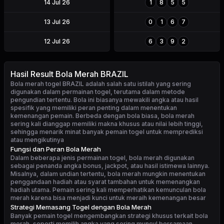
14 Jul 26
1
8
5
5
13 Jul 26
0
1
6
7
12 Jul 26
6
3
9
2
Hasil Result Bola Merah BRAZIL
Bola merah togel BRAZIL
adalah salah satu istilah yang sering
digunakan dalam permainan togel, terutama dalam metode
pengundian tertentu. Bola ini biasanya mewakili angka atau hasil
spesifik yang memiliki peran penting dalam menentukan
kemenangan pemain. Berbeda dengan bola biasa, bola merah
sering kali dianggap memiliki makna khusus atau nilai lebih tinggi,
sehingga menarik minat banyak pemain togel untuk memprediksi
atau mengikutinya
Fungsi dan Peran Bola Merah
Dalam beberapa jenis permainan togel, bola merah digunakan
sebagai penanda angka bonus, jackpot, atau hasil istimewa lainnya.
Misalnya, dalam undian tertentu, bola merah mungkin menentukan
penggandaan hadiah atau syarat tambahan untuk memenangkan
hadiah utama. Pemain sering kali memperhatikan kemunculan bola
merah karena bisa menjadi kunci untuk meraih kemenangan besar
Strategi Memasang Togel dengan Bola Merah
Banyak pemain togel mengembangkan strategi khusus terkait bola
merah, seperti memilih angka yang sering muncul bersamaan