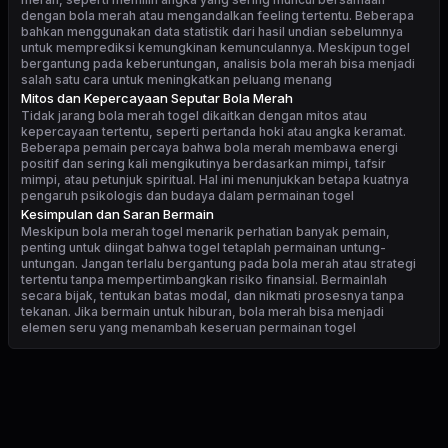
dengan bola merah atau mengandalkan feeling tertentu. Beberapa
bahkan menggunakan data statistik dari hasil undian sebelumnya
untuk memprediksi kemungkinan kemunculannya. Meskipun togel
bergantung pada keberuntungan, analisis bola merah bisa menjadi
salah satu cara untuk meningkatkan peluang menang
Mitos dan Kepercayaan Seputar Bola Merah
Tidak jarang bola merah togel dikaitkan dengan mitos atau
kepercayaan tertentu, seperti pertanda hoki atau angka keramat.
Beberapa pemain percaya bahwa bola merah membawa energi
positif dan sering kali mengikutinya berdasarkan mimpi, tafsir
mimpi, atau petunjuk spiritual. Hal ini menunjukkan betapa kuatnya
pengaruh psikologis dan budaya dalam permainan togel
Kesimpulan dan Saran Bermain
Meskipun bola merah togel menarik perhatian banyak pemain,
penting untuk diingat bahwa togel tetaplah permainan untung-
untungan. Jangan terlalu bergantung pada bola merah atau strategi
tertentu tanpa mempertimbangkan risiko finansial. Bermainlah
secara bijak, tentukan batas modal, dan nikmati prosesnya tanpa
tekanan. Jika bermain untuk hiburan, bola merah bisa menjadi
elemen seru yang menambah keseruan permainan togel