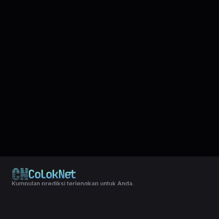
Kumpulan prediksi terlengkap untuk Anda.
© 2024 Copyright LXGroup. All rights reserved.
Terms & Conditions
|
Privacy Policy
BRAZIL dikenal sebagai sumber resmi dan terpercaya, sehingga