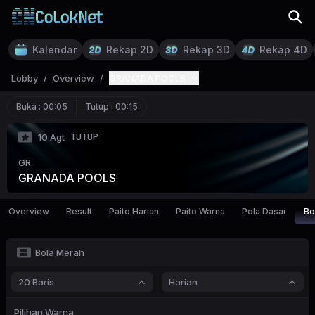
Kalendar
Rekap 2D
Rekap 3D
Rekap 4D
Lobby
/
Overview
/
GRANADA POOLS
Buka :
00:05
Tutup :
00:15
TUTUP
10 Agt
GR
GRANADA POOLS
Overview
Result
Paito Harian
Paito Warna
Pola Dasar
Bo
Bola Merah
20 Baris
Harian
Pilihan Warna