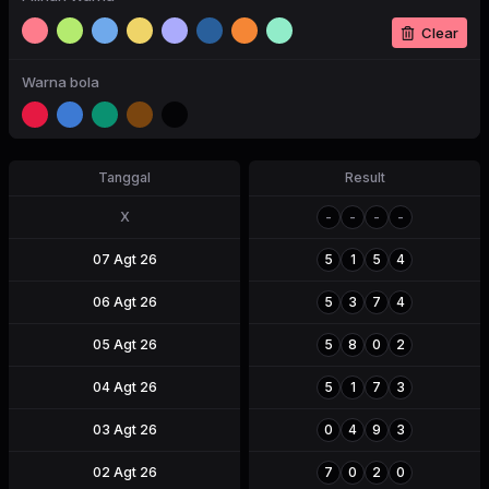
Clear
Warna bola
Tanggal
Result
X
-
-
-
-
07 Agt 26
5
1
5
4
06 Agt 26
5
3
7
4
05 Agt 26
5
8
0
2
04 Agt 26
5
1
7
3
03 Agt 26
0
4
9
3
02 Agt 26
7
0
2
0