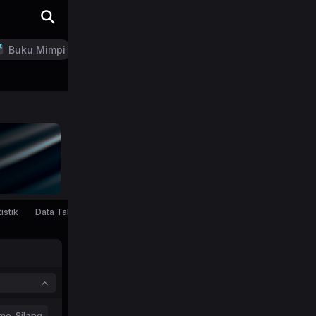
Buku Mimpi
LN Generator
istik
Data Tahunan
mo-Silang