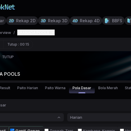
ar
Rekap 2D
Rekap 3D
Rekap 4D
BBFS
erview
/
GRANADA POOLS
Tutup :
00:15
TUTUP
A POOLS
Result
Paito Harian
Paito Warna
Pola Dasar
Bola Merah
Stat
asar
Harian
cil
Ganjil-Genap
Tengah-Tepi
Kembang-Kempis
Ho