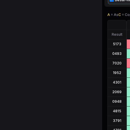
A
=
As
C
=
Co
Result
5173
0493
7020
1952
4301
2069
0948
4815
3791