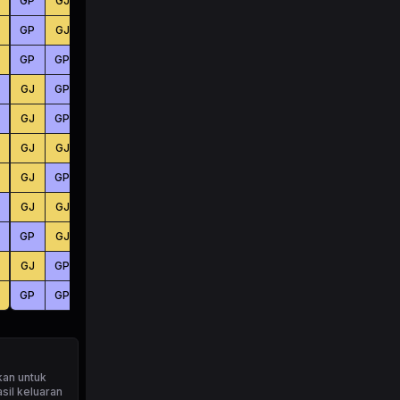
GP
GJ
GJ
KC
BS
KC
GP
GJ
GP
KC
BS
KC
GP
GP
GJ
BS
KC
BS
GJ
GP
GJ
BS
KC
KC
GJ
GP
GP
BS
KC
KC
GJ
GJ
GP
BS
BS
KC
GJ
GP
GJ
KC
BS
KC
GJ
GJ
GP
BS
BS
BS
GP
GJ
GP
KC
BS
KC
GJ
GP
GJ
BS
KC
KC
GP
GP
GJ
KC
BS
KC
kan untuk
sil keluaran