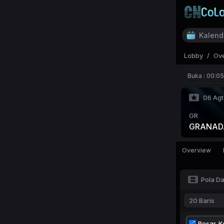
Kalend
Lobby
/
Ov
Buka :
00:05
06 Agt
GR
GRANAD
Overview
Pola D
20 Baris
Besar-Ke