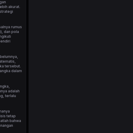
ngan
bih akurat.
strategi
isalnya rumus
), dan pola
ngikuti
endiri
ebelumnya,
atematis,
ka tersebut.
 angka dalam
angka,
nnya adalah
, terlalu
 hanya
sis tetap
ngatlah bahwa
menangan