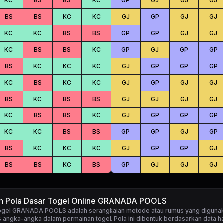
KC
BS
BS
KC
GP
GJ
GJ
GJ
BS
BS
KC
KC
GJ
GP
GJ
GJ
KC
KC
BS
BS
GP
GP
GJ
GJ
KC
BS
BS
KC
GP
GJ
GP
GP
BS
KC
KC
KC
GJ
GP
GP
GP
KC
BS
KC
KC
GJ
GP
GJ
GJ
BS
KC
BS
BS
GJ
GJ
GJ
GJ
KC
BS
BS
KC
GJ
GP
GP
GP
KC
KC
BS
BS
GP
GP
GJ
GP
BS
KC
KC
KC
GJ
GP
GP
GJ
BS
BS
KC
BS
GP
GJ
GJ
GJ
an Pola Dasar Togel Online GRANADA POOLS
 togel GRANADA POOLS
adalah serangkaian metode atau rumus yang diguna
 angka-angka dalam permainan togel. Pola ini dibentuk berdasarkan data ha