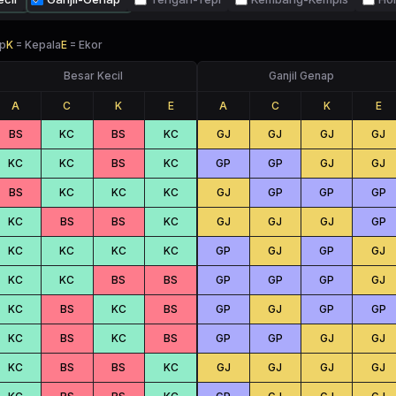
p
K
=
Kepala
E
=
Ekor
Besar Kecil
Ganjil Genap
A
C
K
E
A
C
K
E
BS
KC
BS
KC
GJ
GJ
GJ
GJ
KC
KC
BS
KC
GP
GP
GJ
GJ
BS
KC
KC
KC
GJ
GP
GP
GP
KC
BS
BS
KC
GJ
GJ
GJ
GP
KC
KC
KC
KC
GP
GJ
GP
GJ
KC
KC
BS
BS
GP
GP
GP
GJ
KC
BS
KC
BS
GP
GJ
GP
GP
KC
BS
KC
BS
GP
GP
GJ
GJ
KC
BS
BS
KC
GJ
GJ
GJ
GJ