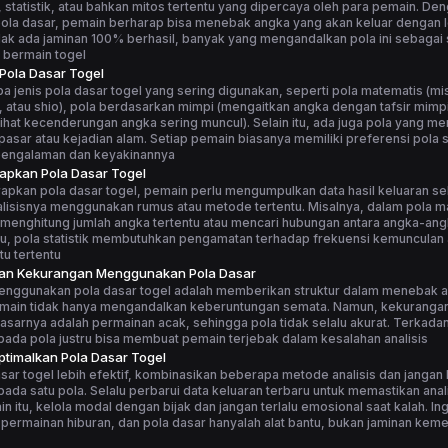
statistik, atau bahkan mitos tertentu yang dipercaya oleh para pemain. De
la dasar, pemain berharap bisa menebak angka yang akan keluar dengan le
ak ada jaminan 100% berhasil, banyak yang mengandalkan pola ini sebagai 
 bermain togel
 Pola Dasar Togel
 jenis pola dasar togel yang sering digunakan, seperti pola matematis (m
, atau shio), pola berdasarkan mimpi (mengaitkan angka dengan tafsir mimpi
elihat kecenderungan angka sering muncul). Selain itu, ada juga pola yang me
asar atau kejadian alam. Setiap pemain biasanya memiliki preferensi pola s
pengalaman dan keyakinannya
apkan Pola Dasar Togel
apkan pola dasar togel, pemain perlu mengumpulkan data hasil keluaran s
alisisnya menggunakan rumus atau metode tertentu. Misalnya, dalam pola m
menghitung jumlah angka tertentu atau mencari hubungan antara angka-ang
tu, pola statistik membutuhkan pengamatan terhadap frekuensi kemunculan
u tertentu
dan Kekurangan Menggunakan Pola Dasar
enggunakan pola dasar togel adalah memberikan struktur dalam menebak 
main tidak hanya mengandalkan keberuntungan semata. Namun, kekuranga
asarnya adalah permainan acak, sehingga pola tidak selalu akurat. Terkadang
ada pola justru bisa membuat pemain terjebak dalam kesalahan analisis
timalkan Pola Dasar Togel
sar togel lebih efektif, kombinasikan beberapa metode analisis dan jangan
ada satu pola. Selalu perbarui data keluaran terbaru untuk memastikan anali
ain itu, kelola modal dengan bijak dan jangan terlalu emosional saat kalah. I
 permainan hiburan, dan pola dasar hanyalah alat bantu, bukan jaminan ke