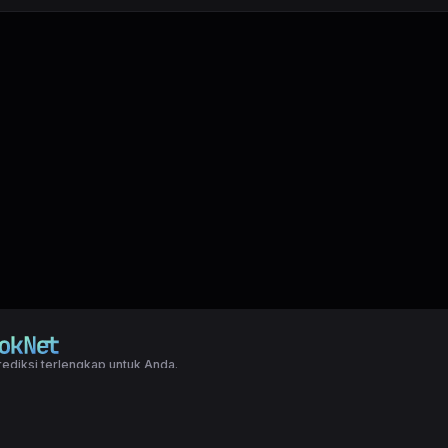
ediksi terlengkap untuk Anda.
right LXGroup. All rights reserved.
ditions
|
Privacy Policy
a dasar togel yang biasanya di pakai oleh para master angka jitu untuk predi