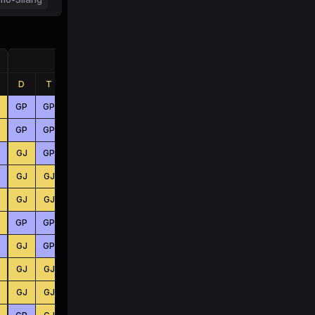
Jumlah
D
T
B
D
T
B
GP
GP
GJ
BS
BS
KC
GP
GP
GJ
KC
KC
KC
GJ
GP
GP
BS
KC
KC
GJ
GJ
GJ
KC
BS
BS
GJ
GJ
GJ
BS
KC
KC
GP
GP
GP
KC
BS
BS
GJ
GP
GJ
BS
KC
KC
GJ
GJ
GP
KC
BS
BS
GJ
GJ
GJ
KC
BS
KC