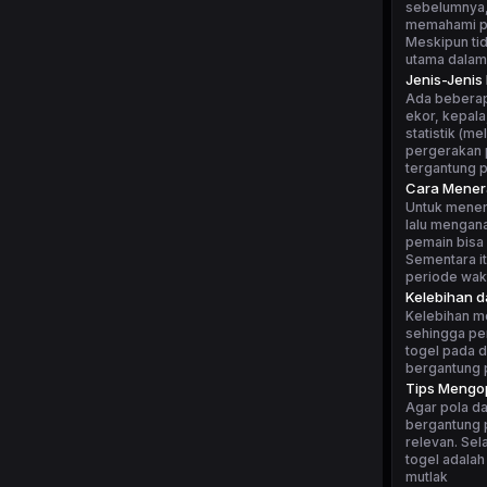
sebelumnya, 
memahami po
Meskipun tid
utama dalam
Jenis-Jenis
Ada beberapa
ekor, kepala
statistik (m
pergerakan p
tergantung 
Cara Mener
Untuk mener
lalu mengan
pemain bisa 
Sementara i
periode wakt
Kelebihan 
Kelebihan m
sehingga pe
togel pada d
bergantung p
Tips Mengop
Agar pola da
bergantung p
relevan. Sel
togel adalah
mutlak