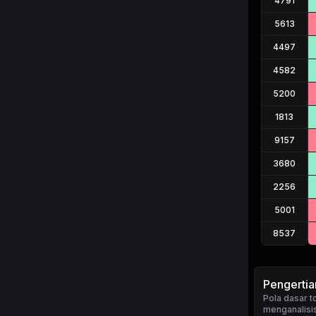
4791
5613
4497
4582
5200
1813
9157
3680
2256
5001
8537
Pengerti
Pola dasar
menganalisis