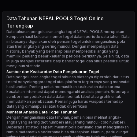
Data Tahunan NEPAL POOLS Togel Online
Terlengkap
Data tahunan pengeluaran angka togel NEPAL POOLS
merupakan
kumpulan hasil keluaran nomor togel dalam periode satu tahun. Data
ini biasanya digunakan oleh pemain togel untuk menganalisis pola
atau tren angka yang sering muncul. Dengan mempelajari data
historis, banyak yang berharap bisa memprediksi angka yang
memiliki peluang besar keluar di periode berikutnya. Selain itu, data
ini juga menjadi referensi bagi bandar togel dan situs prediksi untuk
menyusun statistic
Sumber dan Keakuratan Data Pengeluaran Togel
Data pengeluaran angka togel tahunan biasanya diperoleh dari situs
resmi penyelenggara togel atau platform terpercaya yang mencatat
hasil undian. Penting untuk memastikan keakuratan data karena
kesalahan informasi dapat memengaruhi analisis pemain. Beberapa
sumber menyediakan data dalam bentuk tabel atau grafik untuk
memudahkan pembacaan. Pemain juga harus waspada terhadap
data yang dimanipulasi atau tidak diverifikasi
Manfaat Analisis Data Togel Tahunan
Dengan menganalisis data tahunan, pemain bisa melihat angka-
angka yang sering (hot number) atau jarang muncul (cold number).
Beberapa strategi seperti melihat pola berulang atau menggunakan
rumus matematika sederhana bisa diterapkan. Namun, perlu diingat
bahwa togel adalah permainan acak, sehingga tidak ada jaminan