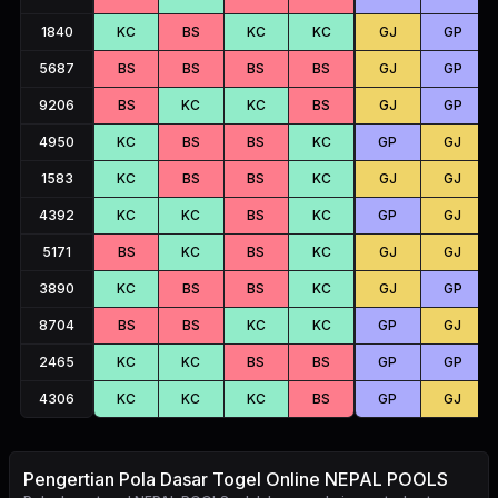
1840
KC
BS
KC
KC
GJ
GP
5687
BS
BS
BS
BS
GJ
GP
9206
BS
KC
KC
BS
GJ
GP
4950
KC
BS
BS
KC
GP
GJ
1583
KC
BS
BS
KC
GJ
GJ
4392
KC
KC
BS
KC
GP
GJ
5171
BS
KC
BS
KC
GJ
GJ
3890
KC
BS
BS
KC
GJ
GP
8704
BS
BS
KC
KC
GP
GJ
2465
KC
KC
BS
BS
GP
GP
4306
KC
KC
KC
BS
GP
GJ
Pengertian Pola Dasar Togel Online NEPAL POOLS