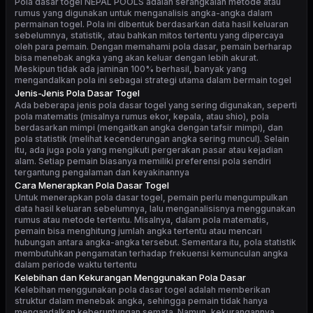
Pola dasar togel NEPAL POOLS
adalah serangkaian metode atau
rumus yang digunakan untuk menganalisis angka-angka dalam
permainan togel. Pola ini dibentuk berdasarkan data hasil keluaran
sebelumnya, statistik, atau bahkan mitos tertentu yang dipercaya
oleh para pemain. Dengan memahami pola dasar, pemain berharap
bisa menebak angka yang akan keluar dengan lebih akurat.
Meskipun tidak ada jaminan 100% berhasil, banyak yang
mengandalkan pola ini sebagai strategi utama dalam bermain togel
Jenis-Jenis Pola Dasar Togel
Ada beberapa jenis pola dasar togel yang sering digunakan, seperti
pola matematis (misalnya rumus ekor, kepala, atau shio), pola
berdasarkan mimpi (mengaitkan angka dengan tafsir mimpi), dan
pola statistik (melihat kecenderungan angka sering muncul). Selain
itu, ada juga pola yang mengikuti pergerakan pasar atau kejadian
alam. Setiap pemain biasanya memiliki preferensi pola sendiri
tergantung pengalaman dan keyakinannya
Cara Menerapkan Pola Dasar Togel
Untuk menerapkan pola dasar togel, pemain perlu mengumpulkan
data hasil keluaran sebelumnya, lalu menganalisisnya menggunakan
rumus atau metode tertentu. Misalnya, dalam pola matematis,
pemain bisa menghitung jumlah angka tertentu atau mencari
hubungan antara angka-angka tersebut. Sementara itu, pola statistik
membutuhkan pengamatan terhadap frekuensi kemunculan angka
dalam periode waktu tertentu
Kelebihan dan Kekurangan Menggunakan Pola Dasar
Kelebihan menggunakan pola dasar togel adalah memberikan
struktur dalam menebak angka, sehingga pemain tidak hanya
mengandalkan keberuntungan semata. Namun, kekurangannya