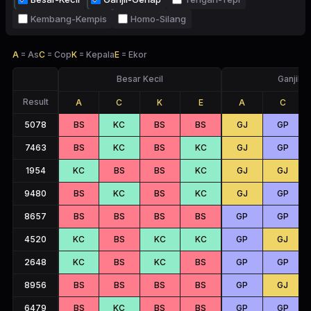
Kembang-Kempis
Homo-Silang
A
=
As
C
=
Cop
K
=
Kepala
E
=
Ekor
Besar Kecil
Ganjil 
Result
A
C
K
E
A
C
5078
BS
KC
BS
BS
GJ
GP
7463
BS
KC
BS
KC
GJ
GP
1954
KC
BS
BS
KC
GJ
GJ
9480
BS
KC
BS
KC
GJ
GP
8657
BS
BS
BS
BS
GP
GP
4520
KC
BS
KC
KC
GP
GJ
2648
KC
BS
KC
BS
GP
GP
8956
BS
BS
BS
BS
GP
GJ
6479
BS
KC
BS
BS
GP
GP