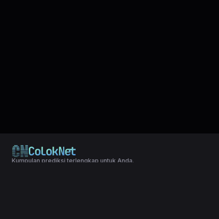
Kumpulan prediksi terlengkap untuk Anda.
© 2024 Copyright LXGroup. All rights reserved.
Terms & Conditions
|
Privacy Policy
Kumpulan data lengkap untuk mudah yang telah di simpulkan dari
result togel NEWYORK MIDDAY, statistik, shio dll