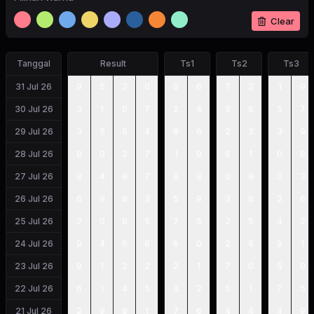
Clear
Tanggal
Result
Ts1
Ts2
Ts3
31 Jul 26
9
5
2
0
0
6
7
2
1
9
30 Jul 26
3
1
0
7
2
4
5
8
5
7
29 Jul 26
3
5
8
4
8
6
2
3
3
9
28 Jul 26
8
0
2
7
1
9
6
1
0
6
27 Jul 26
8
4
8
7
8
8
0
9
3
3
26 Jul 26
6
9
8
3
5
9
3
6
2
6
25 Jul 26
2
0
8
5
7
5
2
5
4
2
24 Jul 26
9
4
6
8
6
0
2
8
9
1
23 Jul 26
9
1
2
2
2
1
7
0
5
0
22 Jul 26
6
1
4
5
4
2
5
1
7
5
21 Jul 26
2
9
8
1
7
6
4
4
4
9