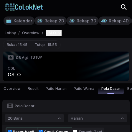
Kalendar
Rekap 2D
Rekap 3D
Rekap 4D
Lobby
/
Overview
/
OSLO
Buka :
15:45
Tutup :
15:55
TUTUP
08 Agt
OSL
OSLO
Overview
Result
Paito Harian
Paito Warna
Pola Dasar
Bo
Pola Dasar
20 Baris
Harian
Besar-Kecil
Ganjil-Genap
Tengah-Tepi