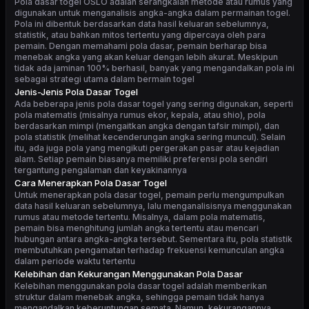
Pola dasar togel OSLO
adalah serangkaian metode atau rumus yang
digunakan untuk menganalisis angka-angka dalam permainan togel.
Pola ini dibentuk berdasarkan data hasil keluaran sebelumnya,
statistik, atau bahkan mitos tertentu yang dipercaya oleh para
pemain. Dengan memahami pola dasar, pemain berharap bisa
menebak angka yang akan keluar dengan lebih akurat. Meskipun
tidak ada jaminan 100% berhasil, banyak yang mengandalkan pola ini
sebagai strategi utama dalam bermain togel
Jenis-Jenis Pola Dasar Togel
Ada beberapa jenis pola dasar togel yang sering digunakan, seperti
pola matematis (misalnya rumus ekor, kepala, atau shio), pola
berdasarkan mimpi (mengaitkan angka dengan tafsir mimpi), dan
pola statistik (melihat kecenderungan angka sering muncul). Selain
itu, ada juga pola yang mengikuti pergerakan pasar atau kejadian
alam. Setiap pemain biasanya memiliki preferensi pola sendiri
tergantung pengalaman dan keyakinannya
Cara Menerapkan Pola Dasar Togel
Untuk menerapkan pola dasar togel, pemain perlu mengumpulkan
data hasil keluaran sebelumnya, lalu menganalisisnya menggunakan
rumus atau metode tertentu. Misalnya, dalam pola matematis,
pemain bisa menghitung jumlah angka tertentu atau mencari
hubungan antara angka-angka tersebut. Sementara itu, pola statistik
membutuhkan pengamatan terhadap frekuensi kemunculan angka
dalam periode waktu tertentu
Kelebihan dan Kekurangan Menggunakan Pola Dasar
Kelebihan menggunakan pola dasar togel adalah memberikan
struktur dalam menebak angka, sehingga pemain tidak hanya
mengandalkan keberuntungan semata. Namun, kekurangannya