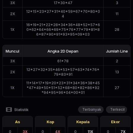
3
X
17*30*47
3
12*15*23*27*31*40*59*67*70*80*0
2
X
11
4
16*19*21*22*28*34*36*48*52*57*6
1
X
0*62*64*66*69*75*76*77*79*81*8
28
6*87*90*91*93*95*09*03
Muncul
Angka 2D
Depan
Jumlah Line
3
X
61*78
2
12*27*32*35*46*53*57*63*74*76*
2
X
13
79*83*91
11*14*17*19*20*23*31*34*36*38*45
1
X
*47*49*50*51*52*68*80*82*86*92
27
*94*95*96*04*00*01
Statistik
Terbanyak
Terkecil
As
Kop
Kepala
Ekor
0
3
X
0
4
X
0
11
X
0
7
X