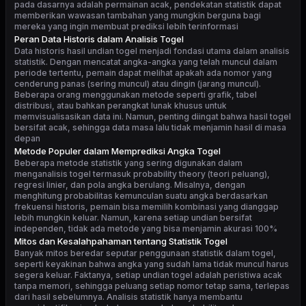
pada dasarnya adalah permainan acak, pendekatan statistik dapat
memberikan wawasan tambahan yang mungkin berguna bagi
mereka yang ingin membuat prediksi lebih terinformasi
Peran Data Historis dalam Analisis Togel
Data historis hasil undian togel menjadi fondasi utama dalam analisis
statistik. Dengan mencatat angka-angka yang telah muncul dalam
periode tertentu, pemain dapat melihat apakah ada nomor yang
cenderung panas (sering muncul) atau dingin (jarang muncul).
Beberapa orang menggunakan metode seperti grafik, tabel
distribusi, atau bahkan perangkat lunak khusus untuk
memvisualisasikan data ini. Namun, penting diingat bahwa hasil togel
bersifat acak, sehingga data masa lalu tidak menjamin hasil di masa
depan
Metode Populer dalam Memprediksi Angka Togel
Beberapa metode statistik yang sering digunakan dalam
menganalisis togel termasuk probability theory (teori peluang),
regresi linier, dan pola angka berulang. Misalnya, dengan
menghitung probabilitas kemunculan suatu angka berdasarkan
frekuensi historis, pemain bisa memilih kombinasi yang dianggap
lebih mungkin keluar. Namun, karena setiap undian bersifat
independen, tidak ada metode yang bisa menjamin akurasi 100%
Mitos dan Kesalahpahaman tentang Statistik Togel
Banyak mitos beredar seputar penggunaan statistik dalam togel,
seperti keyakinan bahwa angka yang sudah lama tidak muncul harus
segera keluar. Faktanya, setiap undian togel adalah peristiwa acak
tanpa memori, sehingga peluang setiap nomor tetap sama, terlepas
dari hasil sebelumnya. Analisis statistik hanya membantu