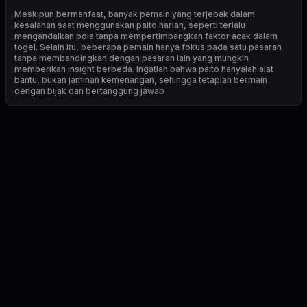
Meskipun bermanfaat, banyak pemain yang terjebak dalam
kesalahan saat menggunakan paito harian, seperti terlalu
mengandalkan pola tanpa mempertimbangkan faktor acak dalam
togel. Selain itu, beberapa pemain hanya fokus pada satu pasaran
tanpa membandingkan dengan pasaran lain yang mungkin
memberikan insight berbeda. Ingatlah bahwa paito hanyalah alat
bantu, bukan jaminan kemenangan, sehingga tetaplah bermain
dengan bijak dan bertanggung jawab