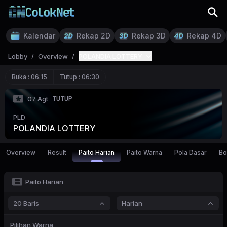
Kalendar
Rekap 2D
Rekap 3D
Rekap 4D
Lobby
/
Overview
/
POLANDIA LOTTERY
Buka :
06:15
Tutup :
06:30
TUTUP
07 Agt
PLD
POLANDIA LOTTERY
Overview
Result
Paito Harian
Paito Warna
Pola Dasar
Bo
Paito Harian
20 Baris
Harian
Pilihan Warna