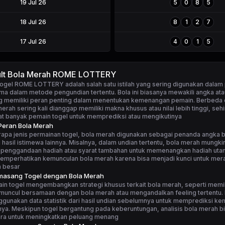
19 Jul 26
5
0
8
5
18 Jul 26
8
1
2
7
17 Jul 26
4
0
1
5
sult Bola Merah ROME LOTTERY
 togel ROME LOTTERY
adalah salah satu istilah yang sering digunakan dala
ama dalam metode pengundian tertentu. Bola ini biasanya mewakili angka atau
ng memiliki peran penting dalam menentukan kemenangan pemain. Berbeda
merah sering kali dianggap memiliki makna khusus atau nilai lebih tinggi, seh
at banyak pemain togel untuk memprediksi atau mengikutinya
Peran Bola Merah
apa jenis permainan togel, bola merah digunakan sebagai penanda angka 
u hasil istimewa lainnya. Misalnya, dalam undian tertentu, bola merah mungki
penggandaan hadiah atau syarat tambahan untuk memenangkan hadiah uta
memperhatikan kemunculan bola merah karena bisa menjadi kunci untuk mer
 besar
emasang Togel dengan Bola Merah
in togel mengembangkan strategi khusus terkait bola merah, seperti memi
 muncul bersamaan dengan bola merah atau mengandalkan feeling tertentu
gunakan data statistik dari hasil undian sebelumnya untuk memprediksi k
ya. Meskipun togel bergantung pada keberuntungan, analisis bola merah b
cara untuk meningkatkan peluang menang