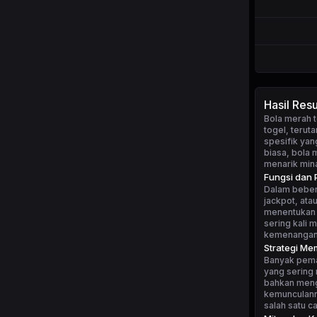
Hasil Re
Bola merah
togel, terut
spesifik ya
biasa, bola 
menarik min
Fungsi dan 
Dalam beber
jackpot, ata
menentukan 
sering kali 
kemenangan
Strategi M
Banyak pema
yang sering
bahkan meng
kemunculann
salah satu 