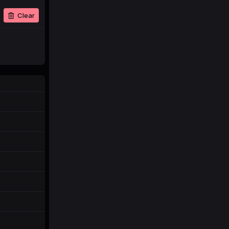
Clear