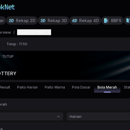
ar
Rekap 2D
Rekap 3D
Rekap 4D
BBFS
erview
/
ROME LOTTERY
Tutup :
11:50
TUTUP
OTTERY
Result
Paito Harian
Paito Warna
Pola Dasar
Bola Merah
Stat
erah
Harian
na