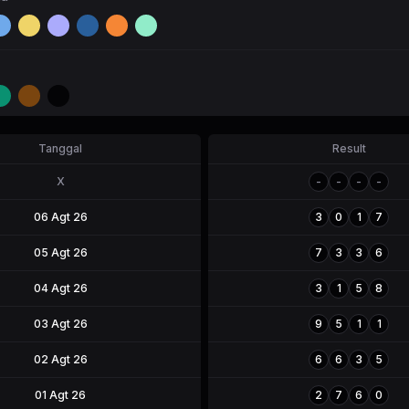
Tanggal
Result
X
-
-
-
-
06 Agt 26
3
0
1
7
05 Agt 26
7
3
3
6
04 Agt 26
3
1
5
8
03 Agt 26
9
5
1
1
02 Agt 26
6
6
3
5
01 Agt 26
2
7
6
0