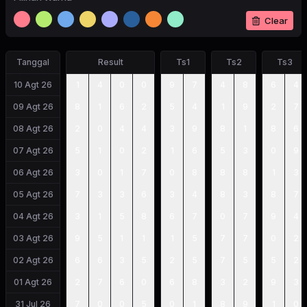
Clear
Tanggal
Result
Ts1
Ts2
Ts3
10 Agt 26
1
4
0
0
9
7
4
8
6
4
09 Agt 26
8
1
6
2
5
4
1
9
2
7
08 Agt 26
2
0
4
4
3
9
8
1
8
6
07 Agt 26
5
1
0
2
1
6
5
3
0
9
06 Agt 26
3
0
1
7
0
8
8
8
1
3
05 Agt 26
7
3
3
6
3
4
8
3
8
7
04 Agt 26
3
1
5
8
6
7
0
7
9
4
03 Agt 26
9
5
1
1
1
5
7
7
0
2
02 Agt 26
6
6
3
5
2
5
7
5
5
2
01 Agt 26
2
7
6
0
6
8
3
2
9
3
31 Jul 26
7
0
0
5
0
1
8
9
1
0