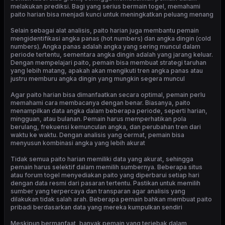
melakukan prediksi. Bagi yang serius bermain togel, memahami
paito harian bisa menjadi kunci untuk meningkatkan peluang menang
Selain sebagai alat analisis, paito harian juga membantu pemain
mengidentifikasi angka panas (hot numbers) dan angka dingin (cold
numbers). Angka panas adalah angka yang sering muncul dalam
periode tertentu, sementara angka dingin adalah yang jarang keluar.
Dengan mempelajari paito, pemain bisa membuat strategi taruhan
yang lebih matang, apakah akan mengikuti tren angka panas atau
justru memburu angka dingin yang mungkin segera muncul
Agar paito harian bisa dimanfaatkan secara optimal, pemain perlu
memahami cara membacanya dengan benar. Biasanya, paito
menampilkan data angka dalam beberapa periode, seperti harian,
mingguan, atau bulanan. Pemain harus memperhatikan pola
berulang, frekuensi kemunculan angka, dan perubahan tren dari
waktu ke waktu. Dengan analisis yang cermat, pemain bisa
menyusun kombinasi angka yang lebih akurat
Tidak semua paito harian memiliki data yang akurat, sehingga
pemain harus selektif dalam memilih sumbernya. Beberapa situs
atau forum togel menyediakan paito yang diperbarui setiap hari
dengan data resmi dari pasaran tertentu. Pastikan untuk memilih
sumber yang terpercaya dan transparan agar analisis yang
dilakukan tidak salah arah. Beberapa pemain bahkan membuat paito
pribadi berdasarkan data yang mereka kumpulkan sendiri
Meskipun bermanfaat, banyak pemain yang terjebak dalam