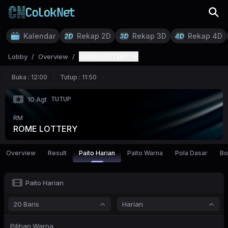
Kalendar
Rekap 2D
Rekap 3D
Rekap 4D
Lobby
/
Overview
/
ROME LOTTERY
Buka :
12:00
Tutup :
11:50
TUTUP
10 Agt
RM
ROME LOTTERY
Overview
Result
Paito Harian
Paito Warna
Pola Dasar
Bo
Paito Harian
20 Baris
Harian
Pilihan Warna