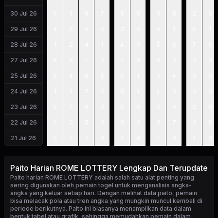
30 Jul 26
9
1
6
7
5
8
3
8
2
3
29 Jul 26
4
5
0
6
2
0
9
1
5
1
28 Jul 26
1
2
4
1
4
9
5
6
7
6
27 Jul 26
8
6
1
0
1
8
8
2
0
3
25 Jul 26
8
4
6
5
6
1
0
4
9
0
24 Jul 26
1
1
7
6
8
1
4
0
3
0
23 Jul 26
5
7
8
3
5
9
3
6
2
6
22 Jul 26
6
0
5
9
8
3
3
7
3
8
21 Jul 26
0
7
7
8
7
9
1
8
4
6
Paito Harian ROME LOTTERY Lengkap Dan Terupdate
Paito harian ROME LOTTERY
adalah salah satu alat penting yang
sering digunakan oleh pemain togel untuk menganalisis angka-
angka yang keluar setiap hari. Dengan melihat data paito, pemain
bisa melacak pola atau tren angka yang mungkin muncul kembali di
periode berikutnya. Paito ini biasanya menampilkan data dalam
bentuk tabel atau grafik, sehingga memudahkan pemain dalam