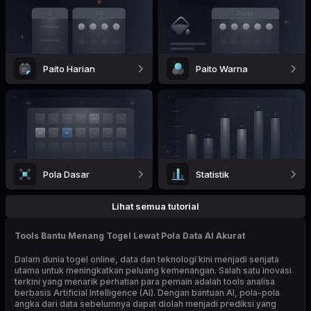
Paito Harian
Paito Warna
Pola Dasar
Statistik
Lihat semua tutorial
Tools Bantu Menang Togel Lewat Pola Data AI Akurat
Dalam dunia togel online, data dan teknologi kini menjadi senjata
utama untuk meningkatkan peluang kemenangan. Salah satu inovasi
terkini yang menarik perhatian para pemain adalah tools analisa
berbasis Artificial Intelligence (AI). Dengan bantuan AI, pola-pola
angka dari data sebelumnya dapat diolah menjadi prediksi yang