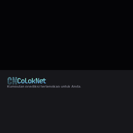
Kumpulan prediksi terlengkap untuk Anda.
© 2024 Copyright LXGroup. All rights reserved.
Terms & Conditions
|
Privacy Policy
Kumpulan data lengkap untuk mudah yang telah di simpulkan dari
result togel {market_name}, statistik, shio dll