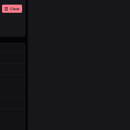
Clear