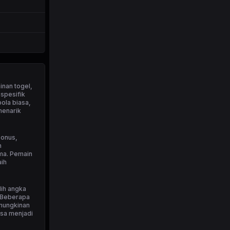
inan togel,
 spesifik
ola biasa,
menarik
bonus,
n
ma. Pemain
aih
lih angka
. Beberapa
emungkinan
isa menjadi