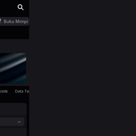
Buku Mimpi
LN Generator
istik
Data Tahunan