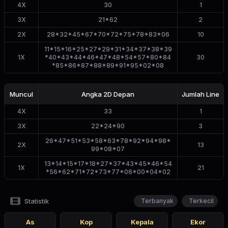
4
X
30
1
3
X
21*62
2
2
X
28*32*45*67*70*72*75*78*83*06
10
11*15*16*25*27*29*31*34*37*38*39
1
X
*40*43*44*46*47*48*54*57*80*84
30
*85*86*87*88*89*91*95*02*08
Muncul
Angka 2D
Depan
Jumlah Line
4
X
33
1
3
X
22*24*90
3
26*47*51*53*58*63*78*92*94*98*
2
X
13
99*08*07
13*14*15*17*18*27*37*43*45*46*54
1
X
21
*56*62*71*72*73*77*06*00*04*02
Statistik
Terbanyak
Terkecil
As
Kop
Kepala
Ekor