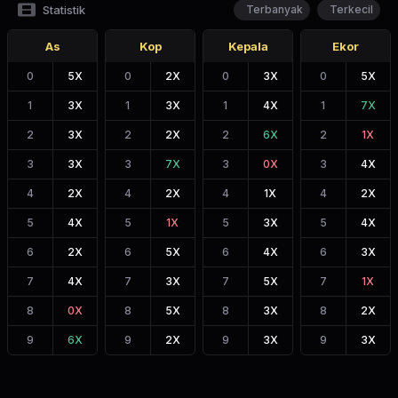
Statistik
Terbanyak
Terkecil
As
Kop
Kepala
Ekor
0
5
X
0
2
X
0
3
X
0
5
X
1
3
X
1
3
X
1
4
X
1
7
X
2
3
X
2
2
X
2
6
X
2
1
X
3
3
X
3
7
X
3
0
X
3
4
X
4
2
X
4
2
X
4
1
X
4
2
X
5
4
X
5
1
X
5
3
X
5
4
X
6
2
X
6
5
X
6
4
X
6
3
X
7
4
X
7
3
X
7
5
X
7
1
X
8
0
X
8
5
X
8
3
X
8
2
X
9
6
X
9
2
X
9
3
X
9
3
X