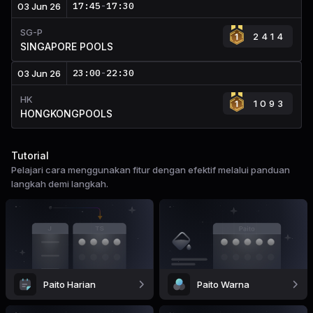
17:45
-
17:30
03 Jun 26
SG-P
2414
SINGAPORE POOLS
23:00
-
22:30
03 Jun 26
HK
1093
HONGKONGPOOLS
Tutorial
Pelajari cara menggunakan fitur dengan efektif melalui panduan
langkah demi langkah.
Paito Harian
Paito Warna