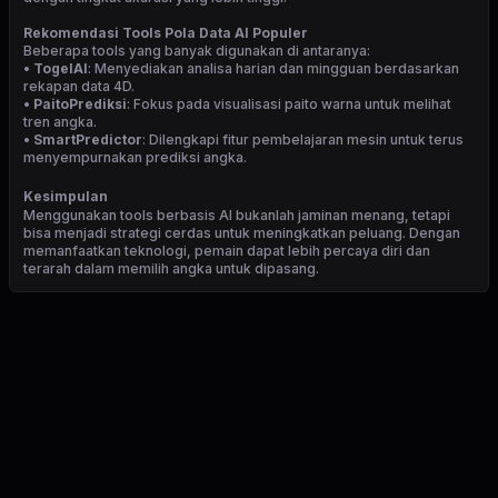
Rekomendasi Tools Pola Data AI Populer
Beberapa tools yang banyak digunakan di antaranya:
• TogelAI
: Menyediakan analisa harian dan mingguan berdasarkan
rekapan data 4D.
• PaitoPrediksi
: Fokus pada visualisasi paito warna untuk melihat
tren angka.
• SmartPredictor
: Dilengkapi fitur pembelajaran mesin untuk terus
menyempurnakan prediksi angka.
Kesimpulan
Menggunakan tools berbasis AI bukanlah jaminan menang, tetapi
bisa menjadi strategi cerdas untuk meningkatkan peluang. Dengan
memanfaatkan teknologi, pemain dapat lebih percaya diri dan
terarah dalam memilih angka untuk dipasang.