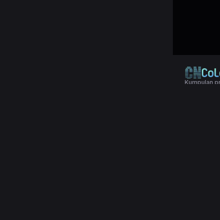
Kumpulan pr
© 2024 Copy
Terms & Con
KINGKONG PO
tidak perlu
melalui pro
penting. De
hanya denga
angka resul
dalam dunia