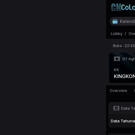
Kalend
Lobby
/
Ov
Buka :
22:45
07 Agt
KK
KINGKO
Overview
Data T
Data
Tahuna