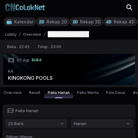
Kalendar
Rekap 2D
Rekap 3D
Rekap 4D
Lobby
/
Overview
/
KINGKONG POOLS
Buka :
22:45
Tutup :
23:00
BUKA
07 Agt
KK
KINGKONG POOLS
Overview
Result
Paito Harian
Paito Warna
Pola Dasar
Bo
Paito Harian
20 Baris
Harian
Pilihan Warna