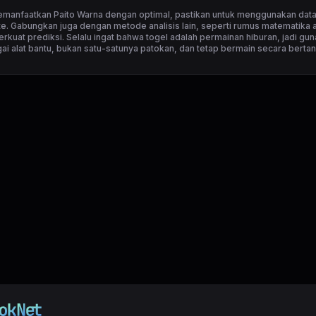
emanfaatkan Paito Warna dengan optimal, pastikan untuk menggunakan data
e. Gabungkan juga dengan metode analisis lain, seperti rumus matematika a
kuat prediksi. Selalu ingat bahwa togel adalah permainan hiburan, jadi gun
i alat bantu, bukan satu-satunya patokan, dan tetap bermain secara bert