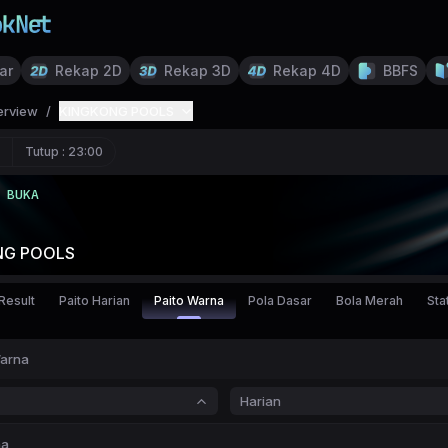
ar
Rekap 2D
Rekap 3D
Rekap 4D
BBFS
erview
/
KINGKONG POOLS
Tutup :
23:00
BUKA
NG POOLS
Result
Paito Harian
Paito Warna
Pola Dasar
Bola Merah
Stat
Warna
Harian
na