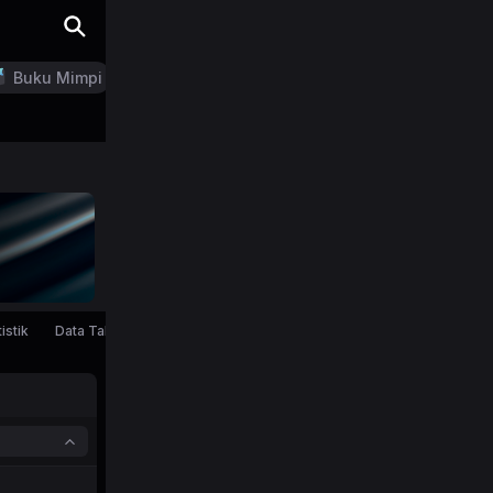
Buku Mimpi
LN Generator
istik
Data Tahunan