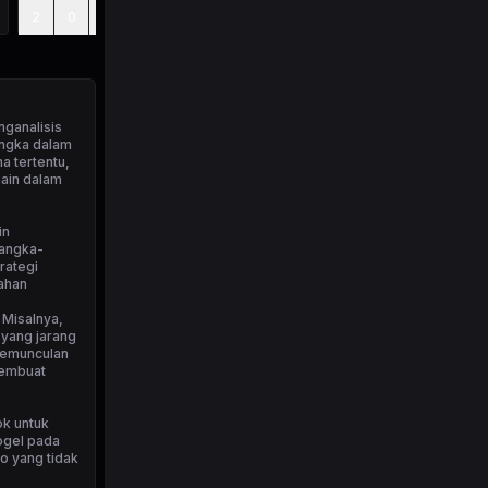
2
0
8
2
nganalisis
angka dalam
a tertentu,
ain dalam
in
 angka-
rategi
lahan
Misalnya,
yang jarang
kemunculan
membuat
ok untuk
ogel pada
to yang tidak