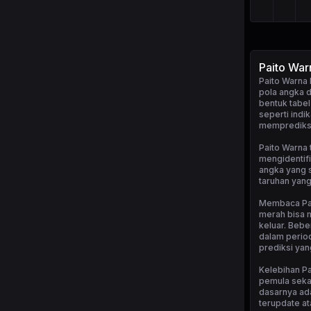
Paito Wa
Paito Warn
pola angka d
bentuk tabel
seperti ind
memprediksi
Paito Warna 
mengidentif
angka yang s
taruhan yang
Membaca Pai
merah bisa 
keluar. Beb
dalam period
prediksi yan
Kelebihan Pa
pemula sekal
dasarnya ada
terupdate at