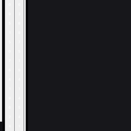
0
6
0
7
3
0
4
3
7
9
6
7
9
3
2
6
4
9
9
2
3
1
6
7
5
8
8
0
4
8
3
2
2
6
2
8
1
9
5
1
5
2
5
3
3
9
1
9
5
7
2
5
3
1
0
7
5
2
9
8
0
5
7
9
7
5
7
3
0
3
9
2
7
1
0
7
0
2
6
5
3
8
9
3
6
9
3
5
3
6
5
1
2
0
9
7
4
4
6
0
0
8
4
8
9
7
9
6
1
1
7
0
5
8
2
8
8
8
2
5
9
4
3
3
0
2
5
2
9
9
2
4
6
5
5
4
3
3
6
9
6
7
6
9
2
4
2
3
7
1
1
9
2
7
4
5
4
1
4
6