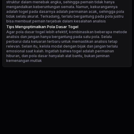
struktur dalam menebak angka, sehingga pemain tidak hanya
mengandalkan keberuntungan semata. Namun, kekurangannya
adalah togel pada dasarnya adalah permainan acak, sehingga pola
tidak selalu akurat. Terkadang, terlalu bergantung pada pola justru
bisa membuat pemain terjebak dalam kesalahan analisis
Tips Mengoptimalkan Pola Dasar Togel
Agar pola dasar togel lebih efektif, kombinasikan beberapa metode
analisis dan jangan hanya bergantung pada satu pola. Selalu
perbarui data keluaran terbaru untuk memastikan analisis tetap
relevan. Selain itu, kelola modal dengan bijak dan jangan terlalu
emosional saat kalah. Ingatlah bahwa togel adalah permainan
hiburan, dan pola dasar hanyalah alat bantu, bukan jaminan
kemenangan mutlak